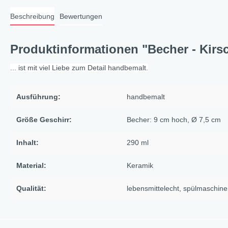
Cat a
Beschreibung
Bewertungen
Cleve
Dacke
Produktinformationen "Becher - Kirs
In th
... ist mit viel Liebe zum Detail handbemalt.
Katz
Hygge
Ausführung:
handbemalt
Katze
Größe Geschirr:
Becher: 9 cm hoch, Ø 7,5 cm
Sunny
Inhalt:
290 ml
Bella
Städ
Material:
Keramik
Summ
Qualität:
lebensmittelecht
, spülmaschine
Ocea
Winterwelt