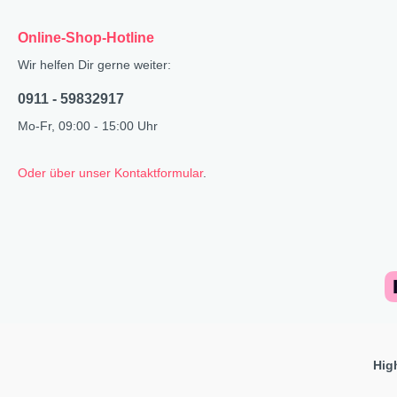
X-Mas Cats
Online-Shop-Hotline
Himmlische Gondel &
Wir helfen Dir gerne weiter:
Elchausflug & Sternenengel
Gipfelstürmer
0911 - 59832917
Mo-Fr, 09:00 - 15:00 Uhr
Coming Home
Rotwild
Oder über unser Kontaktformular
.
Winter Traum
Krippenwelt
Happy Winter
Winter Sports
Elch - Gustav
Weihnachts-Papeterie
Engel
Hig
Elch - Familie