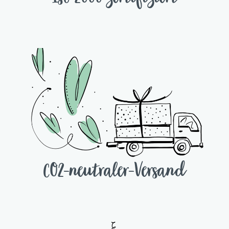
Iso 2000 zertifiziert
CO2-neutraler-Versand