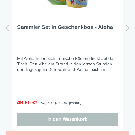
Sammler Set in Geschenkbox - Aloha
Mit Aloha holen sich tropische Küsten direkt auf den
Tisch. Den Vibe am Strand in den letzten Stunden
des Tages genießen, während Palmen sich im
warmen Licht wiegen, Hibiskusblüten die Szenerie
einrahmen und ein Surfer die letzten Wellen des
Tages reitet.… einfach ein kleines Stück Urlaub für
zu Hause. Hier erhältst Du die drei beliebtesten
Artikel - Becher, Teller, Schale - in einem tollen
Vorteilsset.
49,95 €*
54,85 €*
(8.93% gespart)
In den Warenkorb