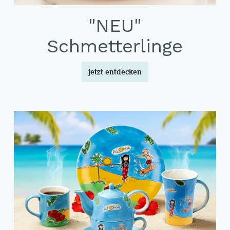
and Dog Love
"NEU"
r Fox
Schmetterlinge
elfreunde
e Jungle
jetzt entdecken
e - Oommh
e Feeling
e - Nachtkatzen
y Sunflowers
 Fragola
tethemen
er Beauty
n Love