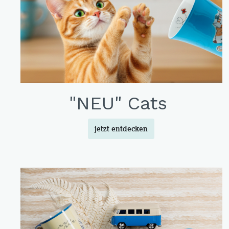
X-Mas Cats
Himmlische Gondel &
Elchausflug & Sternenengel
Gipfelstürmer
Coming Home
Rotwild
"NEU" Cats
Winter Traum
Krippenwelt
jetzt entdecken
Happy Winter
Winter Sports
Elch - Gustav
Weihnachts-Papeterie
Engel
Elch - Familie