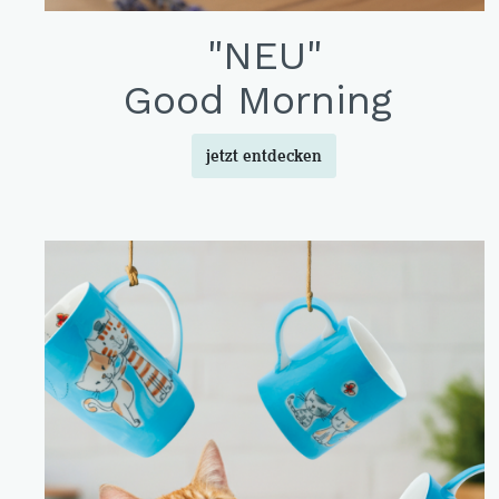
Cat 
"NEU"
Cleve
Good Morning
Dack
In th
jetzt entdecken
Katz
Hygg
Katz
Sunn
Bella
Städ
Summ
Ocea
Winterwelt