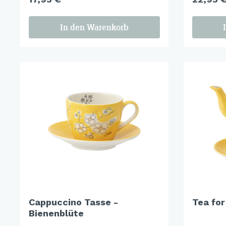
X-Mas Cats
In den Warenkorb
Himmlische Gondel &
Elchausflug & Sternenengel
Gipfelstürmer
Coming Home
Rotwild
Winter Traum
Krippenwelt
Happy Winter
Winter Sports
Elch - Gustav
Weihnachts-Papeterie
Engel
Cappuccino Tasse -
Tea for
Bienenblüte
Elch - Familie