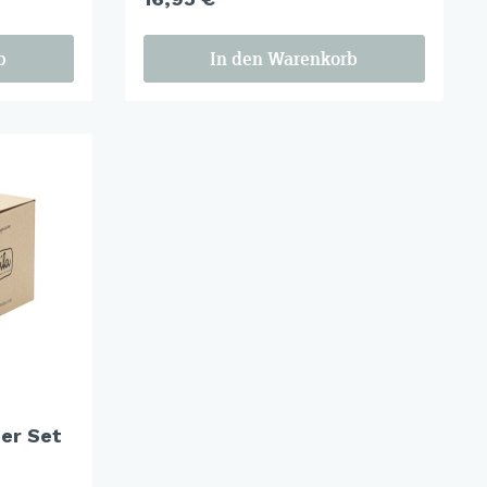
b
In den Warenkorb
er Set