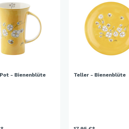
and Dog Love
r Fox
elfreunde
e Jungle
e - Oommh
e Feeling
e - Nachtkatzen
y Sunflowers
Pot - Bienenblüte
Teller - Bienenblüte
 Fragola
tethemen
er Beauty
n Love
€*
17,95 €*