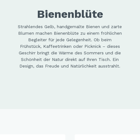
" Blooming Dackel
le
Mila City
Osterfiguren
Bienenblüte
" Oommh in Balance
esso- / Cappuccinotassen
Magic Sea
Strahlendes Gelb, handgemalte Bienen und zarte
" Piepmätze
ler Sets
Dino
Blumen machen Bienenblüte zu einem fröhlichen
" Happy Halloween
en & Tea for One
Hey, ABC
Begleiter für jede Gelegenheit. Ob beim
Frühstück, Kaffeetrinken oder Picknick – dieses
 Morning
min Geschirr
Prinzessin
Geschirr bringt die Wärme des Sommers und die
etterlinge
Schönheit der Natur direkt auf Ihren Tisch. Ein
Design, das Freude und Natürlichkeit ausstrahlt.
Glück
a
l Delight
enblüte
na Eule
too Tropical
oor