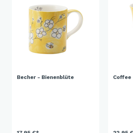
Cat 
Cleve
Dack
In th
Katz
Hygg
Katz
Sunn
Becher - Bienenblüte
Coffee 
Bella
Städ
Summ
Ocea
Winterwelt
17,95 €*
22,95 