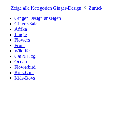
Zeige alle Kategorien
Ginger-Design
Zurück
Ginger-Design anzeigen
Ginger-Sale
Afrika
Jungle
Flowers
Fruits
Wildlife
Cat & Dog
Ocean
Flowerbird
Kids-Girls
Kids-Boys