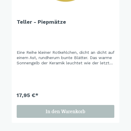
Teller - Piepmätze
Eine Reihe kleiner Rotkehlchen, dicht an dicht auf
einem Ast, rundherum bunte Blätter. Das warme
Sonnengelb der Keramik leuchtet wie der letzte
schöne Herbsttag vor dem ersten Frost. Ein Set,
das man das ganze Jahr stehen lassen möchte.
17,95 €*
In den Warenkorb