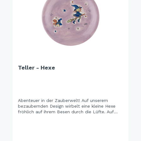
Teller - Hexe
Abenteuer in der Zauberwelt! Auf unserem
bezaubernden Design wirbelt eine kleine Hexe
fröhlich auf ihrem Besen durch die Lüfte. Auf
dem Boden sitzen ihre treuen Begleiter – eine
neugierige Katze und eine schlaue Eule, die sich
unter einem großen Hexenhut versteckt. Ein
verspieltes Motiv voller Magie, das Kinderaugen
leuchten lässt und Fantasie ganz groß schreibt.