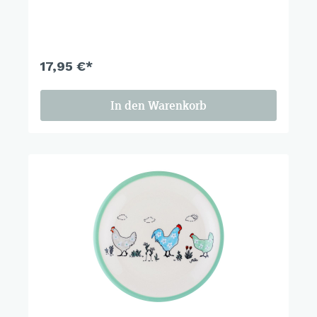
erinnert uns daran, wie schön Familie, Nähe und
Liebe sind. Einfach ein Design, das die Herzen
erwärmt – just a perfect, cozy day.
17,95 €*
In den Warenkorb