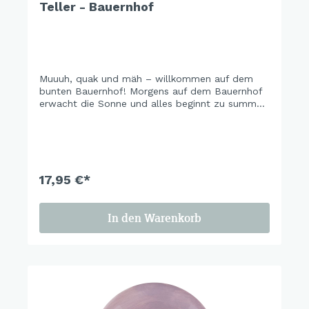
Teller - Bauernhof
Muuuh, quak und mäh – willkommen auf dem
bunten Bauernhof! Morgens auf dem Bauernhof
erwacht die Sonne und alles beginnt zu summen
und zu quaken! Kleine Enten planschen im
glitzernden See, die Tiere tollen über die Wiesen,
und der Traktor brummt fröhlich durch den Hof.
Ein Ort voller Abenteuer, Lachen und
Glücksmomente – hier wird jeder Tag zum
fröhlichen Bauernhof-Abenteuer
17,95 €*
In den Warenkorb