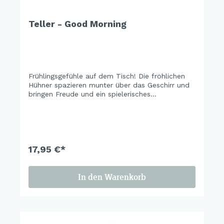
Teller - Good Morning
Frühlingsgefühle auf dem Tisch! Die fröhlichen
Hühner spazieren munter über das Geschirr und
bringen Freude und ein spielerisches
Augenzwinkern in jede Mahlzeit. Perfekt, um
gemeinsam zu lachen und in guter Gesellschaft
den Frühling willkommen zu heißen. Let’s
brighten up the table!
17,95 €*
In den Warenkorb