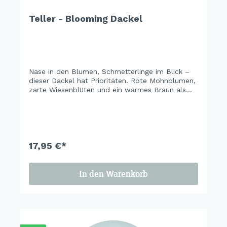
Teller - Blooming Dackel
Nase in den Blumen, Schmetterlinge im Blick –
dieser Dackel hat Prioritäten. Rote Mohnblumen,
zarte Wiesenblüten und ein warmes Braun als
Rand machen das Set zu einem kleinen Stück
Sommergarten für den Frühstückstisch. Auch für
alle, die keinen Dackel haben.
17,95 €*
In den Warenkorb