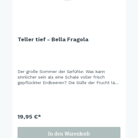
Teller tief - Bella Fragola
Der große Sommer der Gefühle: Was kann
sinnlicher sein als eine Schale voller frisch
gepflückter Erdbeeren? Die Süße der Frucht lädt
auf gesellige Gartenpartys oder vergnügte
Picknickstunden ein. Eine frische
Farbkombination in Türkis und Rot verspricht
Glücksgefühle und Freude. Riechen Sie auch
schon den fruchtig-süßen Duft… es ist Sommer.
19,95 €*
In den Warenkorb