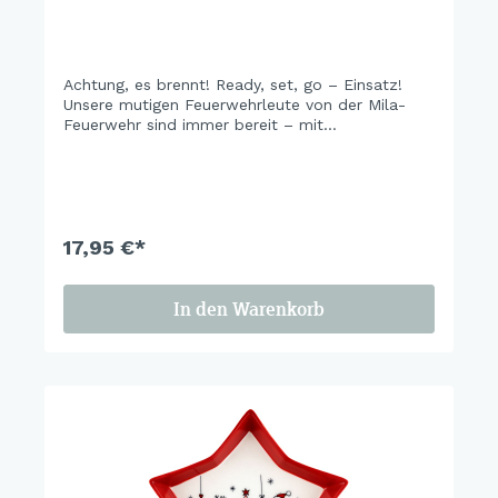
Achtung, es brennt! Ready, set, go – Einsatz!
Unsere mutigen Feuerwehrleute von der Mila-
Feuerwehr sind immer bereit – mit
Feuerwehrschlauch, Löschfahrzeug und Sirene.
Nebenan? Die Drehleiter schwingt sich in die
Höhe, der Löschwagen rast vorbei und die
kleinen Helfer mit Helm sind eifrig am Löschen.
Hier brennt die Action in Mila-City!
17,95 €*
In den Warenkorb