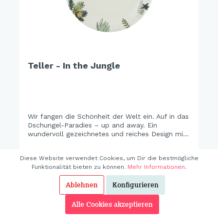
Teller - In the Jungle
Wir fangen die Schönheit der Welt ein. Auf in das
Dschungel-Paradies – up and away. Ein
wundervoll gezeichnetes und reiches Design mit
feinem Blätterwerk, phantastischen Tierwesen
und einem Touch Exotik entführt in die grüne
Diese Website verwendet Cookies, um Dir die bestmögliche
Wildnis.
Funktionalität bieten zu können.
Mehr Informationen
.
Ablehnen
Konfigurieren
17,95 €*
Alle Cookies akzeptieren
In den Warenkorb