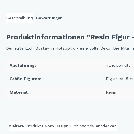
Cat 
Cleve
Beschreibung
Bewertungen
Dack
Produktinformationen "Resin Figur
In th
Katz
Der süße Elch Gustav in Holzoptik - eine tolle Deko. Die Mila F
Hygg
Katz
Ausführung:
handbemalt
Sunn
Größe Figuren:
Figur: ca. 5 
Bella
Material:
Resin
Städ
Summ
Ocea
weitere Produkte vom Design Elch Woody entdecken
Winterwelt