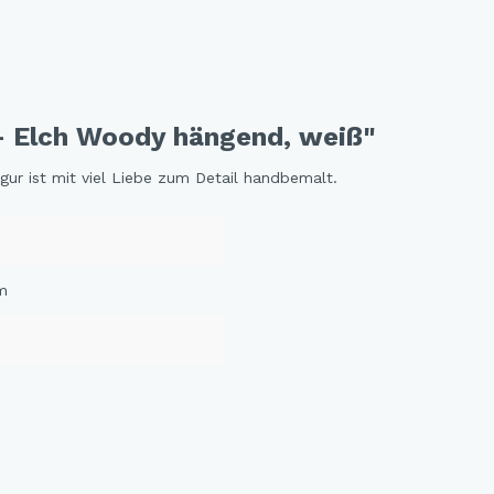
and Dog Love
r Fox
elfreunde
 - Elch Woody hängend, weiß"
e Jungle
e - Oommh
igur ist mit viel Liebe zum Detail handbemalt.
e Feeling
e - Nachtkatzen
y Sunflowers
cm
 Fragola
tethemen
er Beauty
n Love