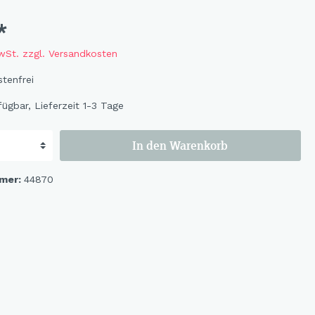
Flowers
Bastelbögen
*
Fruits
Magnete
MwSt. zzgl. Versandkosten
Wildlife
tenfrei
Cat & Dog
ügbar, Lieferzeit 1-3 Tage
Ocean
Flowerbird
In den Warenkorb
Kids-Girls
Kids-Boys
mer:
44870