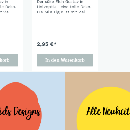
v in
Der süße Elch Gustav in
lle Deko.
Holzoptik - eine tolle Deko.
t viel
Die Mila Figur ist mit viel
Liebe zum Detail
handbemalt.
2,95 €*
korb
In den Warenkorb
ids Designs
Alle Neuhei