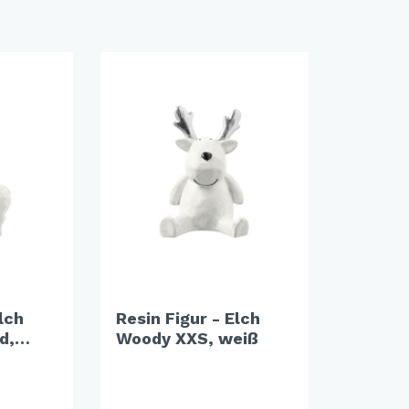
lch
Resin Figur - Elch
d,
Woody XXS, weiß