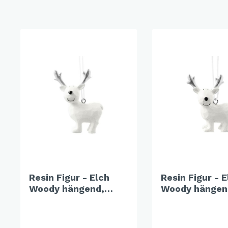
X-Mas Cats
Himmlische Gondel &
Elchausflug & Sternenengel
Gipfelstürmer
Coming Home
Rotwild
Winter Traum
Krippenwelt
Happy Winter
Winter Sports
Elch - Gustav
Resin Figur - Elch
Resin Figur - E
Weihnachts-Papeterie
Woody hängend,
Woody hängen
weiß
weiß
Engel
Elch - Familie