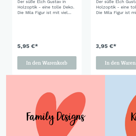
Der süße Elch Gustav in
Der süße Elch Gusta
Holzoptik - eine tolle Deko.
Holzoptik - eine to
Die Mila Figur ist mit viel
Die Mila Figur ist mi
Liebe zum Detail
Liebe zum Detail
handbemalt.
handbemalt.
5,95 €*
3,95 €*
In den Warenkorb
In den Waren
Family Designs
K