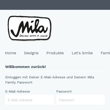
Home
Designs
Produkte
Let's Smile
Fami
Willkommen zurück!
Zur Kategorie Designs
Zur Kategorie Produkte
Einloggen mit Deiner E-Mail-Adresse und Deinem Mila
Family Passwort
Highlights
SALE & Restposten
Family 
Geschir
E-Mail-Adresse
Passwort
Neuheiten
Keramik
"NEU"
Bech
Hochzeitsgeschenke
Melamin
"NEU
Telle
Resopal
"NEU
Coffe