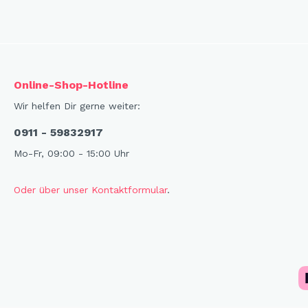
X-Mas Cats
Himmlische Gondel &
Elchausflug & Sternenengel
Gipfelstürmer
Online-Shop-Hotline
Coming Home
Wir helfen Dir gerne weiter:
Rotwild
0911 - 59832917
Winter Traum
Mo-Fr, 09:00 - 15:00 Uhr
Krippenwelt
Happy Winter
Oder über unser Kontaktformular
.
Winter Sports
Elch - Gustav
Weihnachts-Papeterie
Engel
Elch - Familie