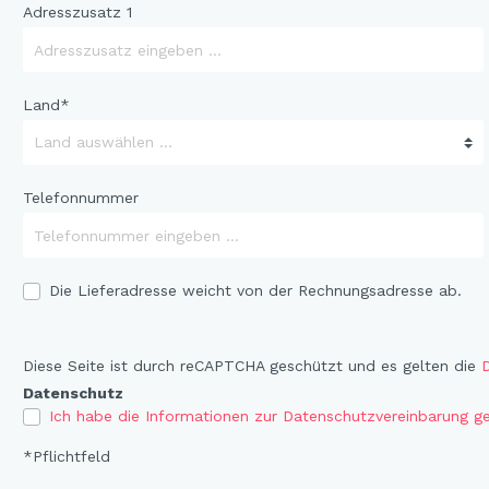
Adresszusatz 1
and Dog Love
r Fox
elfreunde
Land*
e Jungle
e - Oommh
Telefonnummer
e Feeling
e - Nachtkatzen
y Sunflowers
Die Lieferadresse weicht von der Rechnungsadresse ab.
 Fragola
tethemen
Diese Seite ist durch reCAPTCHA geschützt und es gelten die
D
er Beauty
Datenschutz
n Love
Ich habe die Informationen zur Datenschutzvereinbarung ge
*Pflichtfeld