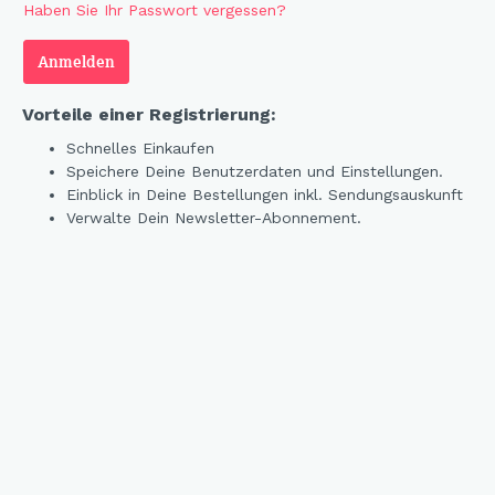
Haben Sie Ihr Passwort vergessen?
Magnete
"NEU
Scha
Anmelden
Schlüsselanhänger
"NEU
Espr
Grußkarten
"NEU
Samm
Vorteile einer Registrierung:
Frottee
"NEU
Kann
Schnelles Einkaufen
Figuren
Good
Mela
Speichere Deine Benutzerdaten und Einstellungen.
Einblick in Deine Bestellungen inkl. Sendungsauskunft
Metall
Schm
Verwalte Dein Newsletter-Abonnement.
Vabene
Viel 
Cats
MILA - ART
Aloh
Kunstfiguren
Dacke
Bilder
Bien
Kahu
Cocka
Outd