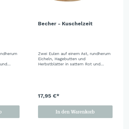
Becher - Kuschelzeit
rundherum
Zwei Eulen auf einem Ast, rundherum
Eicheln, Hagebutten und
 und
Herbstblätter in sattem Rot und
er
Ocker. Der warme Holzton der
ne ganz
Keramik gibt dem Design eine ganz
ich,
eigene Tiefe – erdig, gemütlich,
hauen,
unverwechselbar. Zum Anschauen,
lten.
zum Verschenken, zum Behalten.
17,95 €*
b
In den Warenkorb