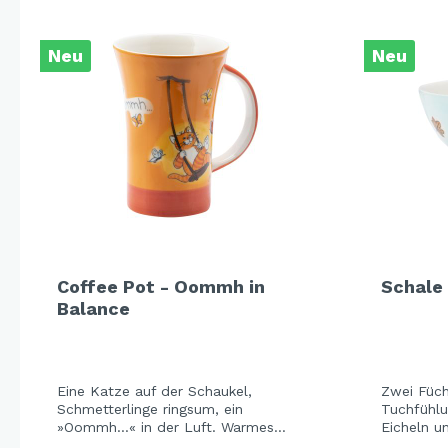
Neu
Neu
Coffee Pot - Oommh in
Schale 
Balance
Eine Katze auf der Schaukel,
Zwei Füch
Schmetterlinge ringsum, ein
Tuchfühlu
»Oommh...« in der Luft. Warmes
Eicheln u
Orange, verspielt ornamentale
sanfte Hel