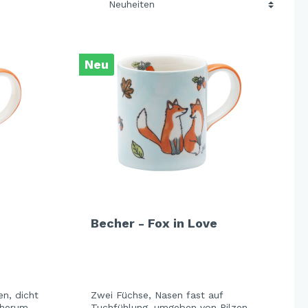
Neu
Becher - Fox in Love
en, dicht
Zwei Füchse, Nasen fast auf
dherum
Tuchfühlung, umgeben von Pilzen,