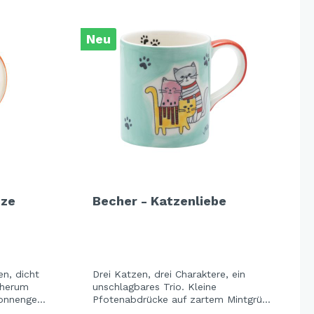
Neu
tze
Becher - Katzenliebe
en, dicht
Drei Katzen, drei Charaktere, ein
dherum
unschlagbares Trio. Kleine
onnengelb
Pfotenabdrücke auf zartem Mintgrün
r letzte
– verspielt, frisch, mit einem