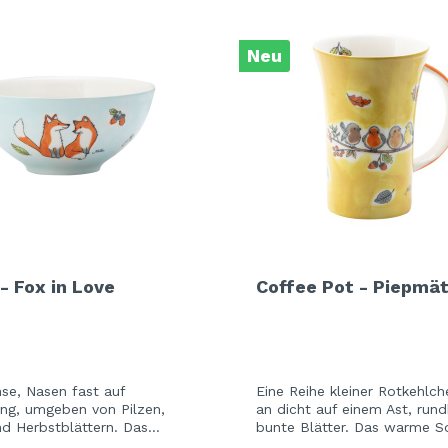
Neu
- Fox in Love
Coffee Pot - Piepmä
se, Nasen fast auf
Eine Reihe kleiner Rotkehlch
ng, umgeben von Pilzen,
an dicht auf einem Ast, run
nd Herbstblättern. Das
bunte Blätter. Das warme S
lblau der Keramik lässt die
der Keramik leuchtet wie de