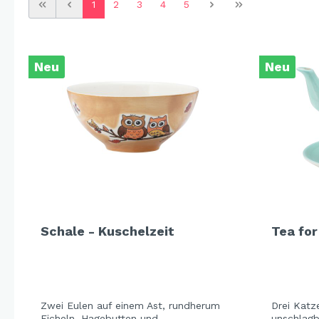
1
2
3
4
5
Cat 
Cleve
Dack
Neu
Neu
In th
Katz
Hygg
Katz
Sunn
Bella
Städ
Schale - Kuschelzeit
Tea for
Summ
Ocea
Zwei Eulen auf einem Ast, rundherum
Drei Katze
Winterwelt
Eicheln, Hagebutten und
unschlagb