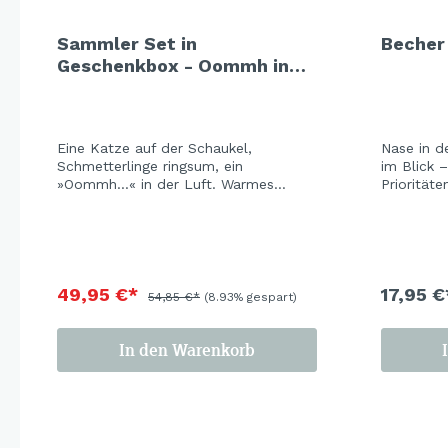
Sammler Set in
Becher
Geschenkbox - Oommh in
Balance
Eine Katze auf der Schaukel,
Nase in d
Schmetterlinge ringsum, ein
im Blick –
»Oommh...« in der Luft. Warmes
Priorität
Orange, verspielt ornamentale
Wiesenblü
Paisley-Muster auf der einen Seite,
als Rand 
pure Leichtigkeit auf der anderen.
kleinen S
Weil manchmal eine Schaukel und ein
Frühstücks
Schmetterling reichen. Hier erhältst
keinen Da
Du die drei beliebtesten Artikel -
49,95 €*
17,95 €
54,85 €*
(8.93% gespart)
Becher, Teller, Schale - in einem
tollen Vorteilsset.
In den Warenkorb