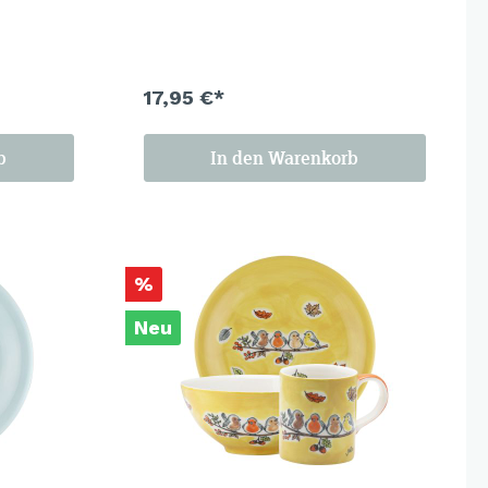
rsten
Augenzwinkern. Ein Set, das gute
 ganze
Laune macht, bevor der erste Kaffee
fertig ist..
17,95 €*
b
In den Warenkorb
%
Neu