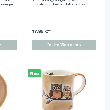
onnengelb
Eicheln und Herbstblättern. Das
r letzte
sanfte Hellblau der Keramik lässt die
rsten
warmen Orangetöne richtig leuchten
 ganze
– und macht das ganze Set zu einem
der schönsten Tischmitbewohner der
Saison. Cozy season is calling.
17,95 €*
b
In den Warenkorb
Neu