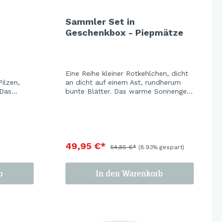
Sammler Set in
Geschenkbox - Piepmätze
f
Eine Reihe kleiner Rotkehlchen, dicht
ilzen,
an dicht auf einem Ast, rundherum
 Das
bunte Blätter. Das warme Sonnengelb
lässt die
der Keramik leuchtet wie der letzte
leuchten
schöne Herbsttag vor dem ersten
 zu einem
Frost. Ein Set, das man das ganze
ohner der
Jahr stehen lassen möchte. Hier
g.
erhältst Du die drei beliebtesten
Artikel - Becher, Teller, Schale - in
49,95 €*
54,85 €*
(8.93% gespart)
einem tollen Vorteilsset.
b
In den Warenkorb