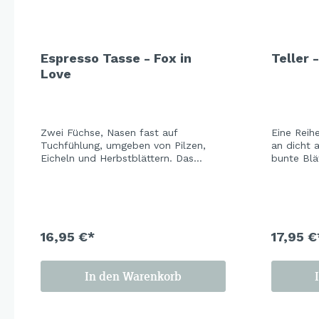
Espresso Tasse - Fox in
Teller 
Love
Zwei Füchse, Nasen fast auf
Eine Reihe
Tuchfühlung, umgeben von Pilzen,
an dicht 
Eicheln und Herbstblättern. Das
bunte Blä
sanfte Hellblau der Keramik lässt die
der Keram
warmen Orangetöne richtig leuchten
schöne He
– und macht das ganze Set zu einem
Frost. Ei
der schönsten Tischmitbewohner der
Jahr steh
Saison. Cozy season is calling.
16,95 €*
17,95 €
In den Warenkorb