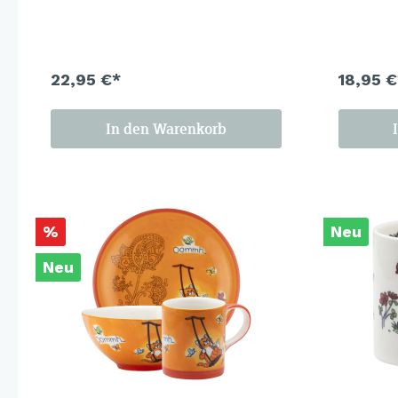
Paisley-Muster auf der einen Seite,
warmen Or
pure Leichtigkeit auf der anderen.
– und mac
Weil manchmal eine Schaukel und ein
der schön
Schmetterling reichen.
Saison. Co
22,95 €*
18,95 €
In den Warenkorb
%
Neu
Neu