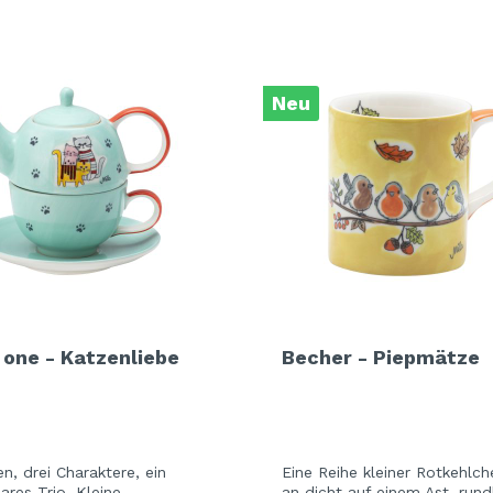
and Dog Love
r Fox
elfreunde
Neu
e Jungle
e - Oommh
e Feeling
e - Nachtkatzen
y Sunflowers
 Fragola
tethemen
 one - Katzenliebe
Becher - Piepmätze
er Beauty
n Love
n, drei Charaktere, ein
Eine Reihe kleiner Rotkehlch
ares Trio. Kleine
an dicht auf einem Ast, run