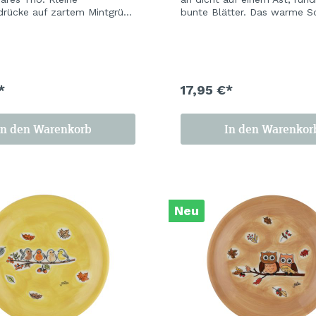
rücke auf zartem Mintgrün
bunte Blätter. Das warme S
t, frisch, mit einem
der Keramik leuchtet wie de
kern. Ein Set, das gute
schöne Herbsttag vor dem e
ht, bevor der erste Kaffee
Frost. Ein Set, das man das
Jahr stehen lassen möchte.
*
17,95 €*
In den Warenkorb
In den Warenkor
Neu