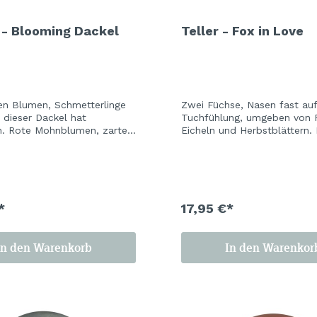
 - Blooming Dackel
Teller - Fox in Love
en Blumen, Schmetterlinge
Zwei Füchse, Nasen fast au
 dieser Dackel hat
Tuchfühlung, umgeben von P
en. Rote Mohnblumen, zarte
Eicheln und Herbstblättern.
ten und ein warmes Braun
sanfte Hellblau der Keramik 
machen das Set zu einem
warmen Orangetöne richtig 
tück Sommergarten für den
– und macht das ganze Set
tisch. Auch für alle, die
der schönsten Tischmitbew
ckel haben.
Saison. Cozy season is callin
*
17,95 €*
In den Warenkorb
In den Warenkor