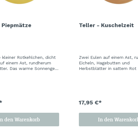
- Piepmätze
Teller - Kuschelzeit
 kleiner Rotkehlchen, dicht
Zwei Eulen auf einem Ast, 
auf einem Ast, rundherum
Eicheln, Hagebutten und
tter. Das warme Sonnengelb
Herbstblätter in sattem Rot
ik leuchtet wie der letzte
Ocker. Der warme Holzton d
rbsttag vor dem ersten
Keramik gibt dem Design ei
n Set, das man das ganze
eigene Tiefe – erdig, gemütl
en lassen möchte.
unverwechselbar. Zum Ansc
zum Verschenken, zum Beha
*
17,95 €*
In den Warenkorb
In den Warenkor