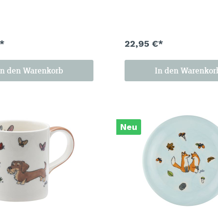
angetöne richtig leuchten
schöne Herbsttag vor dem e
ht das ganze Set zu einem
Frost. Ein Set, das man das
sten Tischmitbewohner der
Jahr stehen lassen möchte.
zy season is calling.
*
22,95 €*
In den Warenkorb
In den Warenkor
Neu