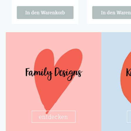
Zum Anschauen, zum
Zum Anschauen, z
Verschenken, zum Behalten.
Verschenken, zum B
In den Warenkorb
In den Waren
Family Designs
K
entdecken