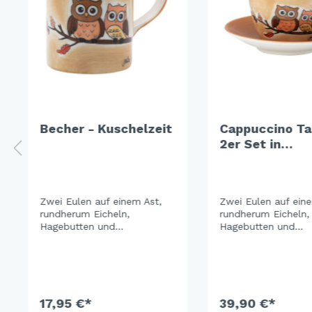
Becher - Kuschelzeit
Cappuccino Ta
2er Set in
Geschenkbox 
Kuschelzeit
Zwei Eulen auf einem Ast,
Zwei Eulen auf ein
rundherum Eicheln,
rundherum Eicheln,
Hagebutten und
Hagebutten und
Herbstblätter in sattem Rot
Herbstblätter in sa
und Ocker. Der warme
und Ocker. Der wa
Holzton der Keramik gibt
Holzton der Kerami
dem Design eine ganz
dem Design eine g
eigene Tiefe – erdig,
eigene Tiefe – erdi
gemütlich, unverwechselbar.
17,95 €*
gemütlich, unverwe
39,90 €*