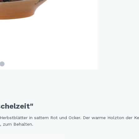
and Dog Love
r Fox
elfreunde
e Jungle
e - Oommh
e Feeling
e - Nachtkatzen
y Sunflowers
 Fragola
tethemen
chelzeit"
er Beauty
n Love
Herbstblätter in sattem Rot und Ocker. Der warme Holzton der Ker
, zum Behalten.