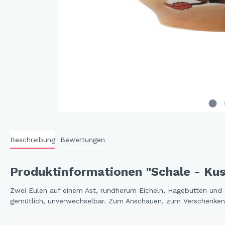
Cat 
Cleve
Dack
In th
Katz
Hygg
Katz
Sunn
Beschreibung
Bewertungen
Bella
Städ
Produktinformationen "Schale - Kus
Summ
Ocea
Zwei Eulen auf einem Ast, rundherum Eicheln, Hagebutten und 
gemütlich, unverwechselbar. Zum Anschauen, zum Verschenken
Winterwelt