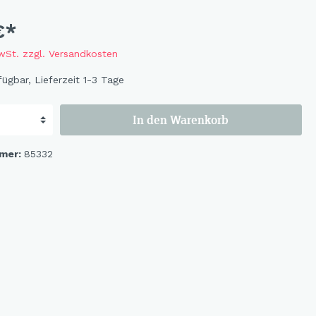
Flowers
Bastelbögen
€*
Fruits
Magnete
MwSt. zzgl. Versandkosten
Wildlife
ügbar, Lieferzeit 1-3 Tage
Cat & Dog
Ocean
In den Warenkorb
Flowerbird
Kids-Girls
mer:
85332
Kids-Boys