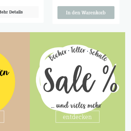
chauen, zum
Zum Anschauen, zum
ken, zum Behalten.
Verschenken, zum Behalten.
ehr Details
In den Warenkorb
ten
entdecken