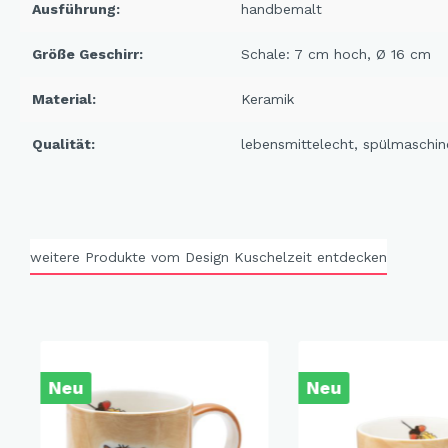
Ausführung:
handbemalt
X-Mas Cats
Himmlische Gondel &
Größe Geschirr:
Schale: 7 cm hoch, Ø 16 cm
Elchausflug & Sternenengel
Material:
Keramik
Gipfelstürmer
Coming Home
Qualität:
lebensmittelecht
, spülmaschin
Rotwild
Winter Traum
Krippenwelt
weitere Produkte vom Design Kuschelzeit entdecken
Happy Winter
Winter Sports
Elch - Gustav
Weihnachts-Papeterie
Neu
Neu
Engel
Elch - Familie