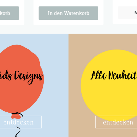
um
Zum Anschauen, zum
Zum Ans
ehalten.
Verschenken, zum Behalten.
Verschen
M
korb
In den Warenkorb
ids Designs
Alle Neuhei
entdecken
entdecken