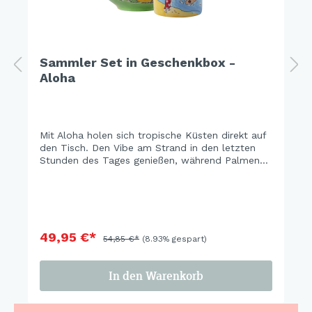
Sammler Set in Geschenkbox -
Aloha
Mit Aloha holen sich tropische Küsten direkt auf
den Tisch. Den Vibe am Strand in den letzten
Stunden des Tages genießen, während Palmen
sich im warmen Licht wiegen, Hibiskusblüten die
Szenerie einrahmen und ein Surfer die letzten
Wellen des Tages reitet.… einfach ein kleines
Stück Urlaub für zu Hause. Hier erhältst Du die
drei beliebtesten Artikel - Becher, Teller, Schale -
in einem tollen Vorteilsset.
49,95 €*
54,85 €*
(8.93% gespart)
In den Warenkorb