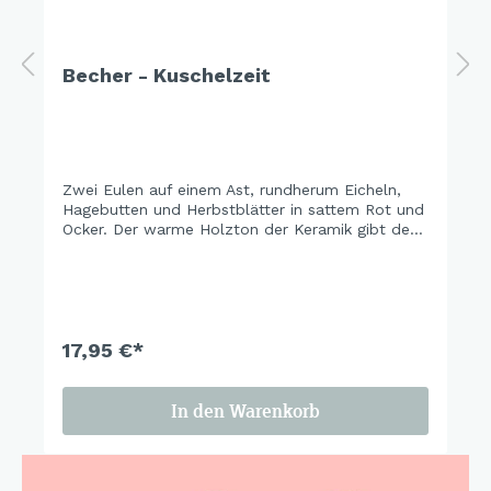
Becher - Kuschelzeit
Zwei Eulen auf einem Ast, rundherum Eicheln,
Hagebutten und Herbstblätter in sattem Rot und
Ocker. Der warme Holzton der Keramik gibt dem
Design eine ganz eigene Tiefe – erdig, gemütlich,
unverwechselbar. Zum Anschauen, zum
Verschenken, zum Behalten.
17,95 €*
In den Warenkorb