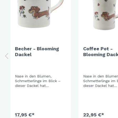
Becher - Blooming
Coffee Pot -
Dackel
Blooming Dack
Nase in den Blumen,
Nase in den Blumen
Schmetterlinge im Blick –
Schmetterlinge im B
dieser Dackel hat
dieser Dackel hat
Prioritäten. Rote
Prioritäten. Rote
Mohnblumen, zarte
Mohnblumen, zarte
Wiesenblüten und ein
Wiesenblüten und e
warmes Braun als Rand
warmes Braun als 
machen das Set zu einem
machen das Set zu
kleinen Stück Sommergarten
17,95 €*
kleinen Stück Som
22,95 €*