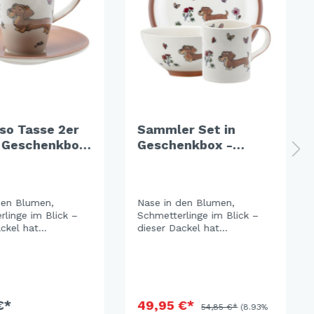
so Tasse 2er
Sammler Set in
 Geschenkbox
Geschenkbox -
ming Dackel
Blooming Dackel
den Blumen,
Nase in den Blumen,
linge im Blick –
Schmetterlinge im Blick –
ckel hat
dieser Dackel hat
en. Rote
Prioritäten. Rote
en, zarte
Mohnblumen, zarte
üten und ein
Wiesenblüten und ein
raun als Rand
warmes Braun als Rand
as Set zu einem
machen das Set zu einem
Stück Sommergarten
€*
kleinen Stück Sommergarten
49,95 €*
54,85 €*
(8.93%