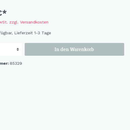
Flowers
Bastelbögen
€*
Fruits
Magnete
MwSt. zzgl. Versandkosten
Wildlife
ügbar, Lieferzeit 1-3 Tage
Cat & Dog
Ocean
In den Warenkorb
Flowerbird
Kids-Girls
mer:
85329
Kids-Boys