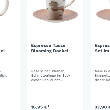
Espresso Tasse -
Espres
el
Blooming Dackel
Set im
- Bloo
,
Nase in den Blumen,
Nase in 
lick –
Schmetterlinge im Blick –
Schmetter
dieser Dackel hat
dieser Da
Prioritäten. Rote
Priorität
Mohnblumen, zarte
Mohnblum
in
Wiesenblüten und ein
Wiesenbl
Rand
warmes Braun als Rand
warmes B
 einem
machen das Set zu einem
machen d
mergarten
kleinen Stück Sommergarten
16,95 €*
kleinen 
33,90 