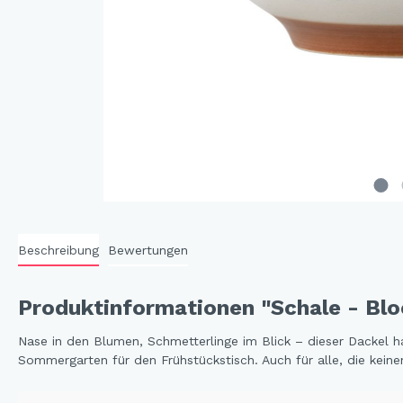
Cat 
Cleve
Dack
In th
Katz
Hygg
Katz
Sunn
Beschreibung
Bewertungen
Bella
Städ
Produktinformationen "Schale - Bl
Summ
Ocea
Nase in den Blumen, Schmetterlinge im Blick – dieser Dackel 
Sommergarten für den Frühstückstisch. Auch für alle, die kein
Winterwelt