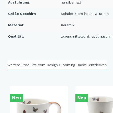
Ausführung:
handbemalt
X-Mas Cats
Himmlische Gondel &
Größe Geschirr:
Schale: 7 cm hoch, Ø 16 cm
Elchausflug & Sternenengel
Material:
Keramik
Gipfelstürmer
Coming Home
Qualität:
lebensmittelecht
, spülmaschin
Rotwild
Winter Traum
Krippenwelt
weitere Produkte vom Design Blooming Dackel entdecken
Happy Winter
Winter Sports
Elch - Gustav
Weihnachts-Papeterie
Neu
Neu
Engel
Elch - Familie