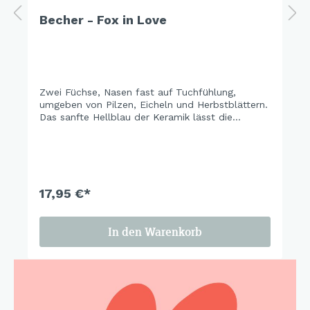
Becher - Fox in Love
Zwei Füchse, Nasen fast auf Tuchfühlung,
umgeben von Pilzen, Eicheln und Herbstblättern.
Das sanfte Hellblau der Keramik lässt die
warmen Orangetöne richtig leuchten – und
macht das ganze Set zu einem der schönsten
Tischmitbewohner der Saison. Cozy season is
calling.
17,95 €*
In den Warenkorb