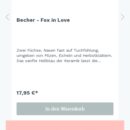
Becher - Fox in Love
Zwei Füchse, Nasen fast auf Tuchfühlung,
umgeben von Pilzen, Eicheln und Herbstblättern.
Das sanfte Hellblau der Keramik lässt die
warmen Orangetöne richtig leuchten – und
macht das ganze Set zu einem der schönsten
Tischmitbewohner der Saison. Cozy season is
calling.
17,95 €*
In den Warenkorb