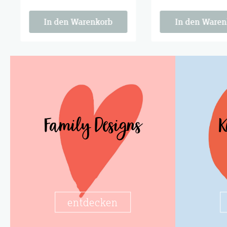
Tischmitbewohner der
Tischmitbewohner 
Saison. Cozy season is
Saison. Cozy season
calling.
calling.
In den Warenkorb
In den Waren
Family Designs
K
entdecken