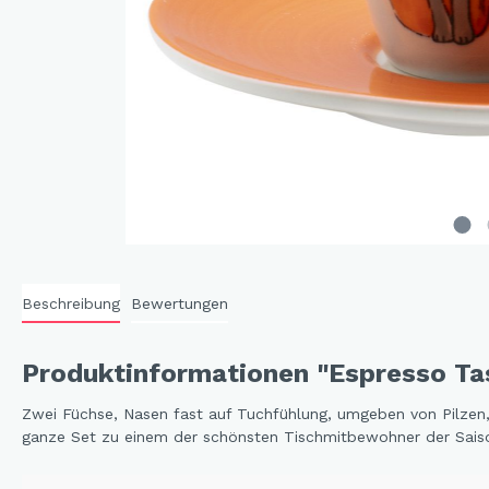
Cat 
Cleve
Dack
In th
Katz
Hygg
Katz
Sunn
Beschreibung
Bewertungen
Bella
Städ
Produktinformationen "Espresso Tas
Summ
Ocea
Zwei Füchse, Nasen fast auf Tuchfühlung, umgeben von Pilzen,
ganze Set zu einem der schönsten Tischmitbewohner der Saison
Winterwelt