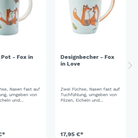
 Pot - Fox in
Designbecher - Fox
in Love
hse, Nasen fast auf
Zwei Füchse, Nasen fast auf
ung, umgeben von
Tuchfühlung, umgeben von
icheln und
Pilzen, Eicheln und
ttern. Das sanfte
Herbstblättern. Das sanfte
der Keramik lässt
Hellblau der Keramik lässt
en Orangetöne
die warmen Orangetöne
euchten – und
richtig leuchten – und
s ganze Set zu
macht das ganze Set zu
r schönsten
€*
einem der schönsten
17,95 €*