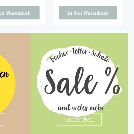
bewohner der
Tischmitbewohner der
ozy season is
Saison. Cozy season is
calling.
den Warenkorb
In den Warenkorb
ten
entdecken