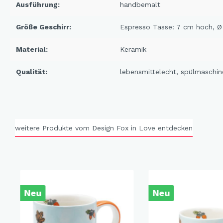
Ausführung:
handbemalt
X-Mas Cats
Himmlische Gondel &
Größe Geschirr:
Espresso Tasse: 7 cm hoch, 
Elchausflug & Sternenengel
Material:
Keramik
Gipfelstürmer
Coming Home
Qualität:
lebensmittelecht
, spülmaschin
Rotwild
Winter Traum
Krippenwelt
weitere Produkte vom Design Fox in Love entdecken
Happy Winter
Winter Sports
Elch - Gustav
Weihnachts-Papeterie
Neu
Neu
Engel
Elch - Familie