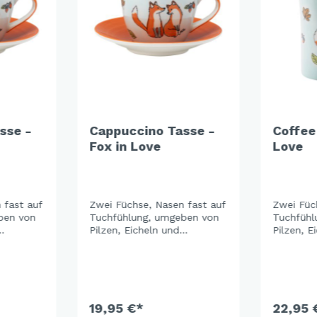
sse -
Cappuccino Tasse -
Coffee
Fox in Love
Love
 Fox in
 fast auf
Zwei Füchse, Nasen fast auf
Zwei Füc
ben von
Tuchfühlung, umgeben von
Tuchfühl
Pilzen, Eicheln und
Pilzen, E
 sanfte
Herbstblättern. Das sanfte
Herbstblä
k lässt
Hellblau der Keramik lässt
Hellblau 
töne
die warmen Orangetöne
die warm
und
richtig leuchten – und
richtig l
et zu
macht das ganze Set zu
macht da
en
einem der schönsten
19,95 €*
einem de
22,95 