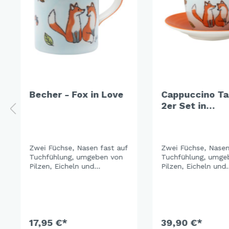
Becher - Fox in Love
Cappuccino Ta
2er Set in
Geschenkbox -
Love
Zwei Füchse, Nasen fast auf
Zwei Füchse, Nasen
Tuchfühlung, umgeben von
Tuchfühlung, umge
Pilzen, Eicheln und
Pilzen, Eicheln und
Herbstblättern. Das sanfte
Herbstblättern. Das
Hellblau der Keramik lässt
Hellblau der Kerami
die warmen Orangetöne
die warmen Orange
richtig leuchten – und
richtig leuchten – 
macht das ganze Set zu
macht das ganze S
einem der schönsten
17,95 €*
einem der schönst
39,90 €*