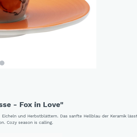
and Dog Love
r Fox
elfreunde
e Jungle
e - Oommh
e Feeling
e - Nachtkatzen
y Sunflowers
 Fragola
tethemen
se - Fox in Love"
er Beauty
n Love
 Eicheln und Herbstblättern. Das sanfte Hellblau der Keramik läs
. Cozy season is calling.