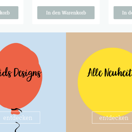
der
Tischmitbewohner der
Tischmit
 is
Saison. Cozy season is
Saison. C
calling.
calling.
korb
In den Warenkorb
In 
ids Designs
Alle Neuhei
entdecken
entdecken