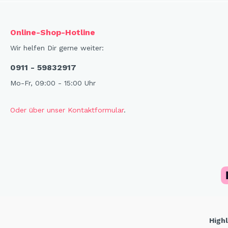
X-Mas Cats
Himmlische Gondel &
Online-Shop-Hotline
Elchausflug & Sternenengel
Wir helfen Dir gerne weiter:
Gipfelstürmer
0911 - 59832917
Coming Home
Mo-Fr, 09:00 - 15:00 Uhr
Rotwild
Winter Traum
Oder über unser Kontaktformular
.
Krippenwelt
Happy Winter
Winter Sports
Elch - Gustav
Weihnachts-Papeterie
Engel
Elch - Familie
Highl