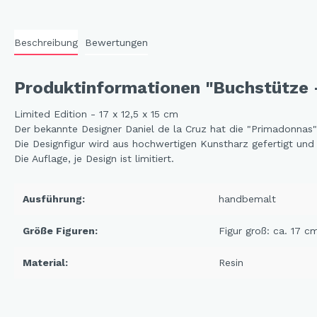
Cat 
Cleve
Beschreibung
Bewertungen
Dack
Produktinformationen "Buchstütze 
In th
Katz
Limited Edition - 17 x 12,5 x 15 cm
Der bekannte Designer Daniel de la Cruz hat die "Primadonnas
Hygg
Die Designfigur wird aus hochwertigen Kunstharz gefertigt und
Katz
Die Auflage, je Design ist limitiert.
Sunn
Bella
Ausführung:
handbemalt
Städ
Größe Figuren:
Figur groß: ca. 17 c
Summ
Material:
Resin
Ocea
Winterwelt