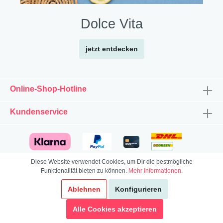
Dolce Vita
jetzt entdecken
Online-Shop-Hotline
Kundenservice
Diese Website verwendet Cookies, um Dir die bestmögliche
Funktionalität bieten zu können.
Mehr Informationen
.
Ablehnen
Konfigurieren
Highlights
Family Designs
Kids Designs
Alle Cookies akzeptieren
Ginger-Design
Winterwelt