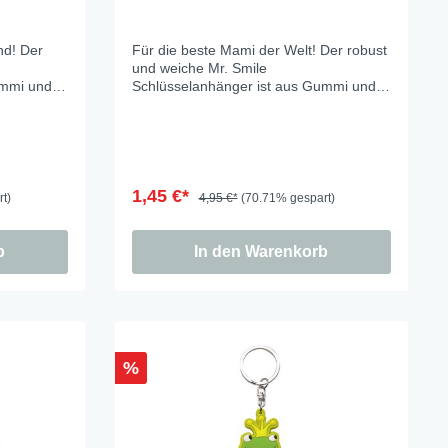
nd! Der
Für die beste Mami der Welt! Der robust
und weiche Mr. Smile
ummi und
Schlüsselanhänger ist aus Gummi und
asche gut
fühlt sich damit in der Hosentasche gut
nger ca 7cm
an und verkrazt nichts. Anhänger ca 7cm
1,45 €*
t)
4,95 €*
(70.71% gespart)
b
In den Warenkorb
%