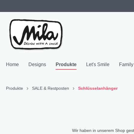
Home
Designs
Produkte
Let's Smile
Family
Zur Kategorie Designs
Zur Kategorie Produkte
Produkte
SALE & Restposten
Schlüsselanhänger
Highlights
SALE & Restposten
Family 
Geschir
Neuheiten
Keramik
"NEU"
Bech
Hochzeitsgeschenke
Melamin
"NEU"
Teller
Wir haben in unserem Shop gestö
Resopal
"NEU"
Coffe