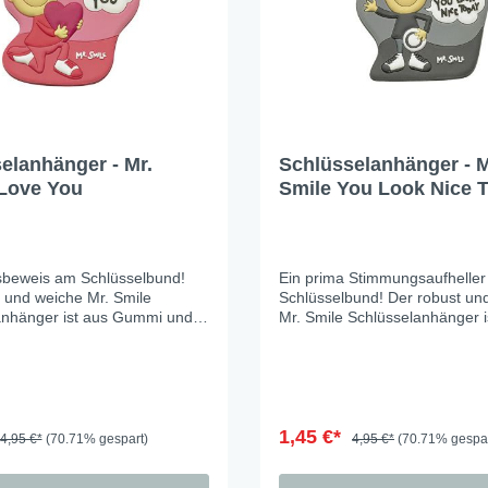
elanhänger - Mr.
Schlüsselanhänger - M
 Love You
Smile You Look Nice 
sbeweis am Schlüsselbund!
Ein prima Stimmungsaufhelle
 und weiche Mr. Smile
Schlüsselbund! Der robust un
anhänger ist aus Gummi und
Mr. Smile Schlüsselanhänger i
 damit in der Hosentasche gut
Gummi und fühlt sich damit in
krazt nichts. Anhänger ca 7cm
Hosentasche gut an und verkra
Anhänger ca 7cm
1,45 €*
4,95 €*
(70.71% gespart)
4,95 €*
(70.71% gespar