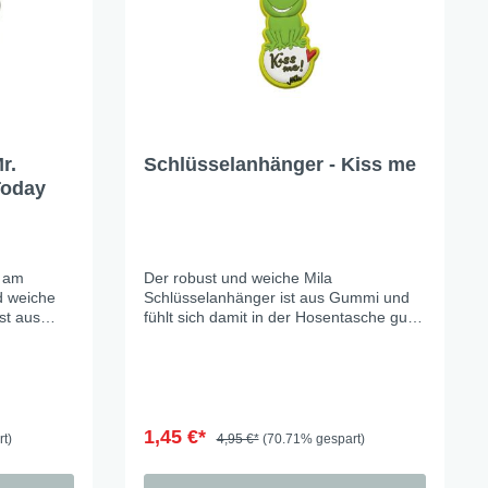
r.
Schlüsselanhänger - Kiss me
Today
r am
Der robust und weiche Mila
d weiche
Schlüsselanhänger ist aus Gummi und
st aus
fühlt sich damit in der Hosentasche gut
 der
an und verkrazt nichts. Anhänger ca 7cm
zt nichts.
1,45 €*
t)
4,95 €*
(70.71% gespart)