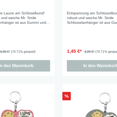
nd Dog Love
ute Laune am Schlüselbund!
Entspannung am Schlüsselbu
r Fox
 und weiche Mr. Smile
robust und weiche Mr. Smile
anhänger ist aus Gummi und
Schlüsselanhänger ist aus G
lfreunde
 damit in der Hosentasche gut
fühlt sich damit in der Hosent
e Jungle
krazt nichts. Anhänger ca 7cm
an und verkrazt nichts. Anhä
e - Oommh
 Feeling
1,45 €*
4,95 €*
(70.71% gespart)
4,95 €*
(70.71% gespar
 - Nachtkatzen
 Sunflowers
In den Warenkorb
In den Warenkor
 Fragola
tethemen
er Beauty
%
n Love