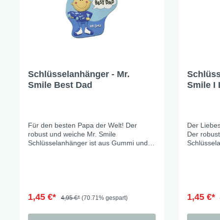
X-Mas Cats
Himmlische Gondel &
Elchausflug & Sternenengel
Gipfelstürmer
Coming Home
Schlüsselanhänger - Mr.
Schlüss
Smile Best Dad
Smile I
Rotwild
Winter Traum
Krippenwelt
Für den besten Papa der Welt! Der
Der Liebe
Happy Winter
robust und weiche Mr. Smile
Der robust
Schlüsselanhänger ist aus Gummi und
Schlüssel
Winter Sports
fühlt sich damit in der Hosentasche gut
fühlt sich
an und verkrazt nichts. Anhänger ca 7cm
an und ver
Elch - Gustav
Weihnachts-Papeterie
Engel
1,45 €*
1,45 €*
4,95 €*
(70.71% gespart)
Elch - Familie