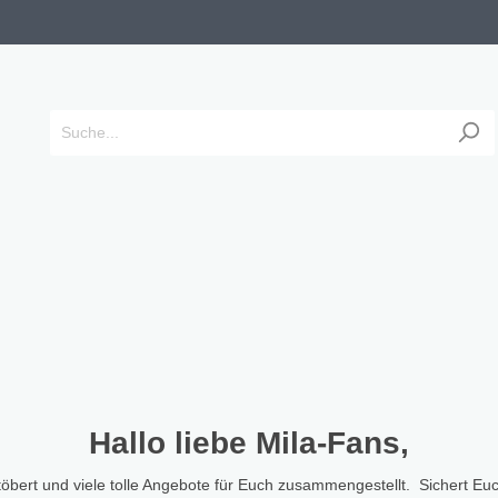
Designs
r
Kids Designs
Figuren
 Fox in Love
er
Hexe
Dekofiguren
Hallo liebe Mila-Fans,
 Kuschelzeit
Bauernhof
Gartenfiguren
bert und viele tolle Angebote für Euch zusammengestellt. Sichert Euc
 Katzenliebe
e Pot
Feuerwehr
Weihnachtsfiguren