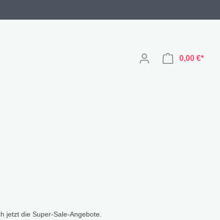
0,00 €*
Ginger-Design
Papeterie
Ginger-Sale
Geschenkpapier
Afrika
Gruß- & Postkarten
h jetzt die Super-Sale-Angebote.
Jungle
Poster