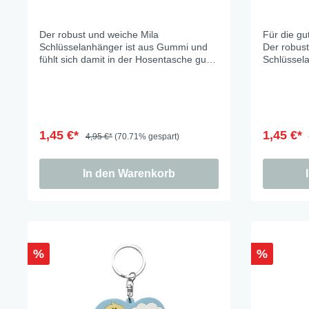
Cat a
Der robust und weiche Mila
Für die g
Cleve
Schlüsselanhänger ist aus Gummi und
Der robust
fühlt sich damit in der Hosentasche gut
Schlüssel
Dacke
an und verkrazt nichts. Anhänger ca 7cm
fühlt sich
In th
an und ver
Katz
Hygge
1,45 €*
1,45 €*
4,95 €*
(70.71% gespart)
Katze
Sunny
In den Warenkorb
Bella
Städ
Summ
%
%
Ocea
Winterwelt