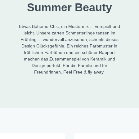
Summer Beauty
" Blooming Dackel
le
Mila City
Osterfiguren
" Oommh in Balance
sso- / Cappuccinotassen
Magic Sea
Etwas Boheme-Chic, ein Mustermix ... verspielt und
" Piepmätze
ler Sets
Dino
leicht. Unsere zarten Schmetterlinge tanzen im
" Happy Halloween
n & Tea for One
Hey, ABC
Frühling ... wundervoll anzusehen, schenkt dieses
Design Glücksgefühle. Ein reiches Farbmuster in
 Morning
in Geschirr
Prinzessin
fröhlichen Farbtönen und ein schöner Rapport
tterlinge
machen das Zusammenspiel von Keramik und
Design perfekt. Für die Familie und für
Glück
Freund*innen. Feel Free & fly away.
a
l Delight
nblüte
na Eule
too Tropical
or