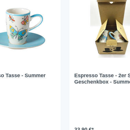
nd Dog Love
r Fox
lfreunde
e Jungle
e - Oommh
 Feeling
 - Nachtkatzen
 Sunflowers
so Tasse - Summer
Espresso Tasse - 2er S
Geschenkbox - Summ
 Fragola
Beauty
tethemen
er Beauty
n Love
33,90 €*