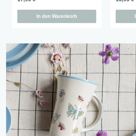
X-Mas Cats
In den Warenkorb
Himmlische Gondel &
Elchausflug & Sternenengel
Gipfelstürmer
Coming Home
Rotwild
Winter Traum
Krippenwelt
Happy Winter
Winter Sports
Elch - Gustav
Weihnachts-Papeterie
Engel
Elch - Familie