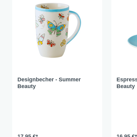
Cat a
Cleve
Dacke
In th
Katz
Hygge
Katze
Sunny
Designbecher - Summer
Espres
Beauty
Beauty
Bella
Städ
Summ
Ocea
Winterwelt
17,95 €*
16,95 €*