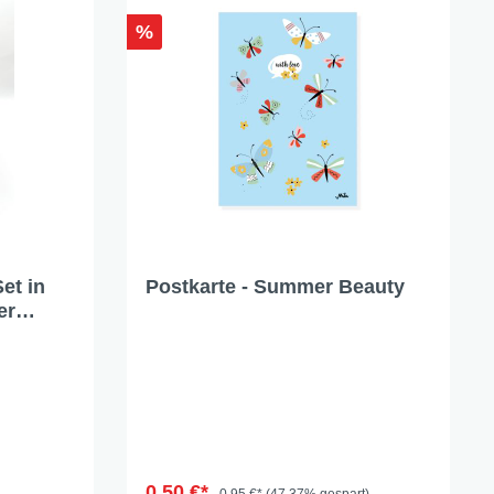
%
et in
Postkarte - Summer Beauty
er
0,50 €*
0,95 €*
(47.37% gespart)