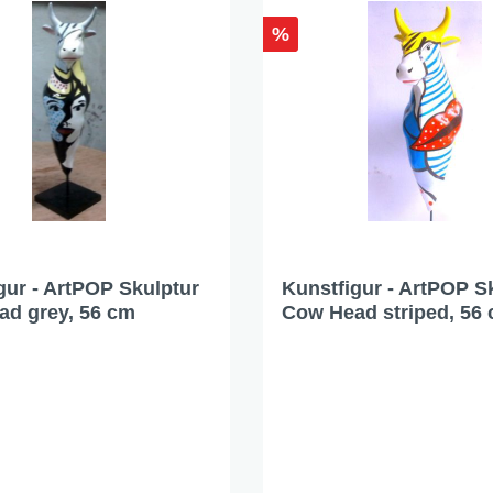
%
gur - ArtPOP Skulptur
Kunstfigur - ArtPOP S
d grey, 56 cm
Cow Head striped, 56