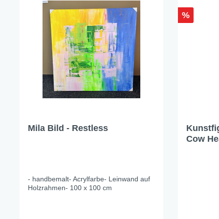
X-Mas Cats
%
Himmlische Gondel &
Elchausflug & Sternenengel
Gipfelstürmer
Coming Home
Rotwild
Winter Traum
Krippenwelt
Mila Bild - Restless
Kunstfi
Happy Winter
Cow Hea
Winter Sports
Elch - Gustav
- handbemalt- Acrylfarbe- Leinwand auf
Weihnachts-Papeterie
Holzrahmen- 100 x 100 cm
Engel
Elch - Familie