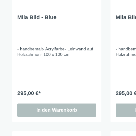
Cat a
Mila Bild - Blue
Mila Bi
Cleve
Dacke
In th
Katz
- handbemalt- Acrylfarbe- Leinwand auf
- handbema
Holzrahmen- 100 x 100 cm
Holzrahme
Hygge
Katze
Sunny
Bella
295,00 €*
295,00 
Städ
Summ
In den Warenkorb
Ocea
Winterwelt