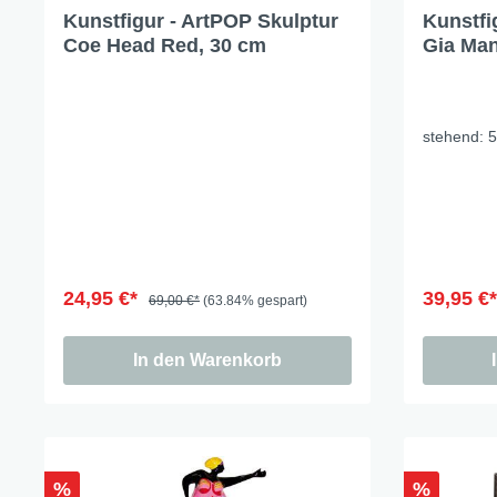
Kunstfigur - ArtPOP Skulptur
Kunstfi
Coe Head Red, 30 cm
Gia Man
stehend: 
24,95 €*
39,95 €
69,00 €*
(63.84% gespart)
In den Warenkorb
%
%