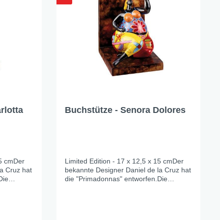
rlotta
Buchstütze - Senora Dolores
15 cmDer
Limited Edition - 17 x 12,5 x 15 cmDer
a Cruz hat
bekannte Designer Daniel de la Cruz hat
Die
die "Primadonnas" entworfen.Die
igen
Designfigur wird aus hochwertigen
Kunstharz gefertigt und ist
ign ist
handbemalt.Die Auflage, je Design ist
limitiert.