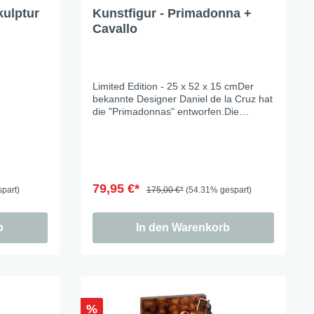
kulptur
Kunstfigur - Primadonna +
Cavallo
Limited Edition - 25 x 52 x 15 cmDer
bekannte Designer Daniel de la Cruz hat
die "Primadonnas" entworfen.Die
Designfigur wird aus hochwertigen
Kunstharz gefertigt und ist
handbemalt.Die Auflage, je Design ist
limitiert.
79,95 €*
part)
175,00 €*
(54.31% gespart)
b
In den Warenkorb
%