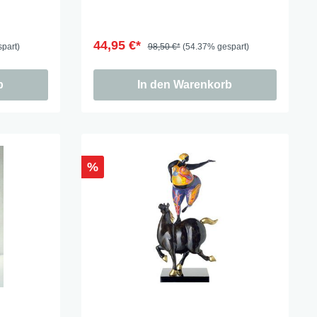
44,95 €*
part)
98,50 €*
(54.37% gespart)
b
In den Warenkorb
%