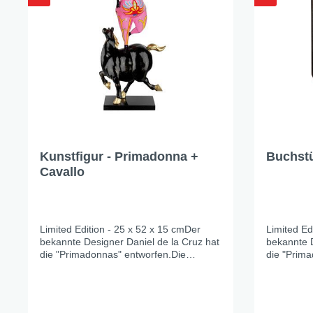
Kunstfigur - Primadonna +
Buchstü
Cavallo
Limited Edition - 25 x 52 x 15 cmDer
Limited Ed
bekannte Designer Daniel de la Cruz hat
bekannte D
die "Primadonnas" entworfen.Die
die "Prima
Designfigur wird aus hochwertigen
Designfigu
Kunstharz gefertigt und ist
Kunstharz 
handbemalt.Die Auflage, je Design ist
handbemalt
limitiert.
limitiert.