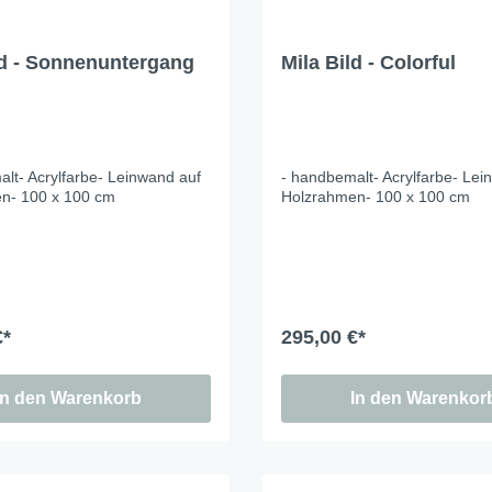
nd Dog Love
ld - Sonnenuntergang
Mila Bild - Colorful
r Fox
lfreunde
e Jungle
e - Oommh
lt- Acrylfarbe- Leinwand auf
- handbemalt- Acrylfarbe- Lei
n- 100 x 100 cm
Holzrahmen- 100 x 100 cm
 Feeling
 - Nachtkatzen
 Sunflowers
 Fragola
€*
295,00 €*
tethemen
er Beauty
In den Warenkorb
In den Warenkor
n Love