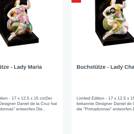
tze - Lady Maria
Buchstütze - Lady Cha
ition - 17 x 12,5 x 15 cmDer
Limited Edition - 17 x 12,5 x 
esigner Daniel de la Cruz hat
bekannte Designer Daniel de l
donnas" entworfen.Die
die "Primadonnas" entworfen.
r wird aus hochwertigen
Designfigur wird aus hochwert
gefertigt und ist
Kunstharz gefertigt und ist
.Die Auflage, je Design ist
handbemalt.Die Auflage, je Des
limitiert.