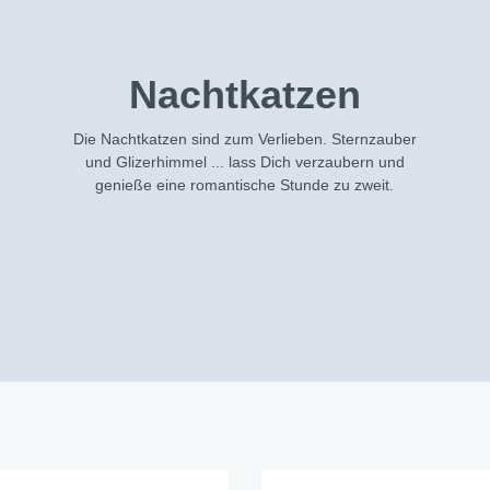
" Blooming Dackel
le
Mila City
Osterfiguren
" Oommh in Balance
sso- / Cappuccinotassen
Magic Sea
Nachtkatzen
" Piepmätze
ler Sets
Dino
" Happy Halloween
n & Tea for One
Hey, ABC
Die Nachtkatzen sind zum Verlieben. Sternzauber
und Glizerhimmel ... lass Dich verzaubern und
 Morning
in Geschirr
Prinzessin
genieße eine romantische Stunde zu zweit.
tterlinge
Glück
a
l Delight
nblüte
na Eule
too Tropical
or