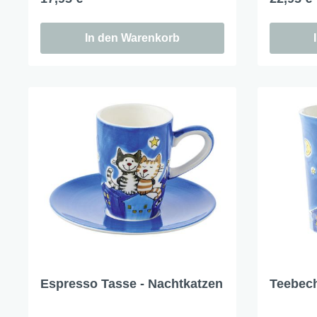
X-Mas Cats
In den Warenkorb
Himmlische Gondel &
Elchausflug & Sternenengel
Gipfelstürmer
Coming Home
Rotwild
Winter Traum
Krippenwelt
Happy Winter
Winter Sports
Elch - Gustav
Weihnachts-Papeterie
Engel
Espresso Tasse - Nachtkatzen
Teebech
Elch - Familie