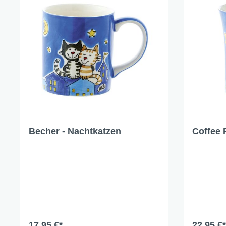
Cat a
Cleve
Dacke
In th
Katz
Hygge
Katze
Sunny
Becher - Nachtkatzen
Coffee 
Bella
Städ
Summ
Ocea
Winterwelt
17,95 €*
22,95 €*