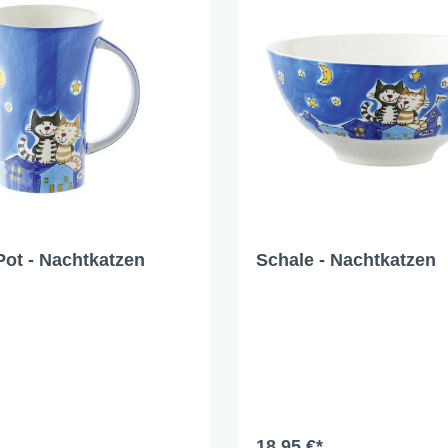
nd Dog Love
r Fox
lfreunde
e Jungle
e - Oommh
 Feeling
 - Nachtkatzen
 Sunflowers
Pot - Nachtkatzen
Schale - Nachtkatzen
 Fragola
tethemen
er Beauty
n Love
18,95 €*