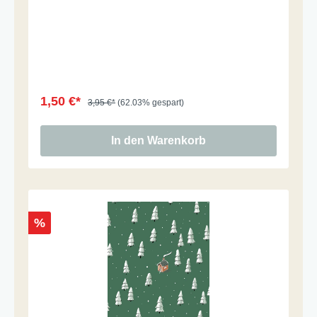
1,50 €*
3,95 €*
(62.03% gespart)
In den Warenkorb
%