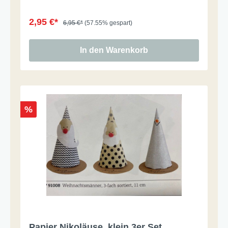
2,95 €*
6,95 €*
(57.55% gespart)
In den Warenkorb
%
Papier Nikoläuse, klein 3er Set