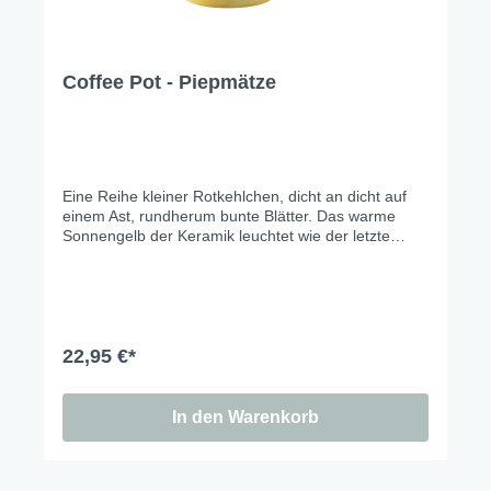
Coffee Pot - Piepmätze
Eine Reihe kleiner Rotkehlchen, dicht an dicht auf
einem Ast, rundherum bunte Blätter. Das warme
Sonnengelb der Keramik leuchtet wie der letzte
schöne Herbsttag vor dem ersten Frost. Ein Set, das
man das ganze Jahr stehen lassen möchte.
22,95 €*
In den Warenkorb