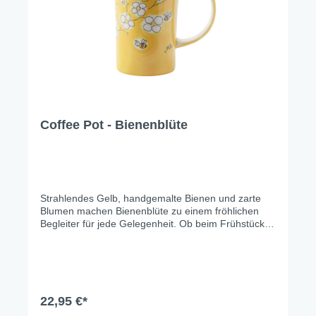
Coffee Pot - Bienenblüte
Strahlendes Gelb, handgemalte Bienen und zarte
Blumen machen Bienenblüte zu einem fröhlichen
Begleiter für jede Gelegenheit. Ob beim Frühstück,
Kaffeetrinken oder Picknick – dieses Geschirr bringt
die Wärme des Sommers und die Schönheit der
Natur direkt auf Ihren Tisch. Ein Design, das Freude
und Natürlichkeit ausstrahlt.
22,95 €*