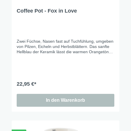
Coffee Pot - Fox in Love
Zwei Füchse, Nasen fast auf Tuchfühlung, umgeben
von Pilzen, Eicheln und Herbstblättern. Das sanfte
Hellblau der Keramik lässt die warmen Orangetöne
richtig leuchten – und macht das ganze Set zu
einem der schönsten Tischmitbewohner der Saison.
Cozy season is calling.
22,95 €*
In den Warenkorb