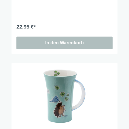
Grün, während bunte Schmetterlinge fröhlich über
die Blumen tanzen. Ein Design, das Lebensfreude
versprüht und die Magie der Natur auf den Tisch
holt.
22,95 €*
In den Warenkorb