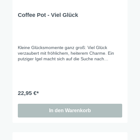
Coffee Pot - Viel Glück
Kleine Glücksmomente ganz groß: Viel Glück
verzaubert mit fröhlichem, heiterem Charme. Ein
putziger Igel macht sich auf die Suche nach
vierblättrigen Kleeblättern – kleine Schätze voller
Glück. Ein Design, das Glück schenkt und positive
Energie verbreitet – einfach perfect vibes ... Freude,
Natur und ein Hauch Magie.
22,95 €*
In den Warenkorb