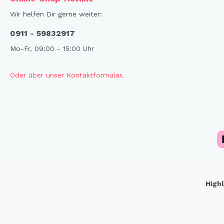
X-Mas Cats
Wir helfen Dir gerne weiter:
Himmlische Gondel &
0911 - 59832917
Elchausflug & Sternenengel
Mo-Fr, 09:00 - 15:00 Uhr
Gipfelstürmer
Coming Home
Oder über unser Kontaktformular
.
Rotwild
Winter Traum
Krippenwelt
Happy Winter
Winter Sports
Elch - Gustav
Weihnachts-Papeterie
Highl
Engel
Elch - Familie