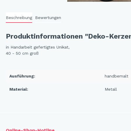
Cat 
Cleve
Beschreibung
Bewertungen
Dack
Produktinformationen "Deko-Kerzen
In th
Katz
in Handarbeit gefertigtes Unikat,
40 - 50 cm groß
Hygg
Katz
Sunn
Ausführung:
handbemalt
Bella
Material:
Metall
Städ
Summ
Ocea
Winterwelt
Online-Shop-Hotline