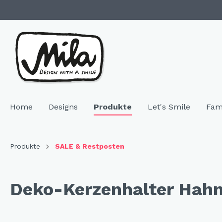
Home
Designs
Produkte
Let's Smile
Fam
Zur Kategorie Designs
Zur Kategorie Produkte
Produkte
SALE & Restposten
Highlights
SALE & Restposten
Family 
Geschir
Deko-Kerzenhalter Hahn
Neuheiten
Keramik
"NEU"
Bech
Hochzeitsgeschenke
Melamin
"NEU
Telle
Resopal
"NEU
Coffe