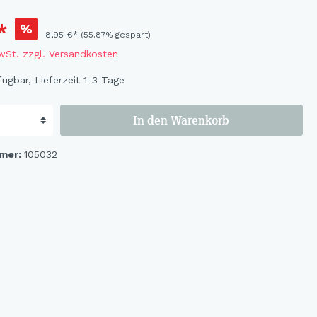
Flowers
Bastelbögen
*
%
8,95 €*
(55.87% gespart)
Fruits
Magnete
MwSt. zzgl. Versandkosten
Wildlife
ügbar, Lieferzeit 1-3 Tage
Cat & Dog
Ocean
In den Warenkorb
Flowerbird
Kids-Girls
mer:
105032
Kids-Boys