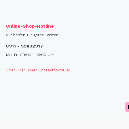
X-Mas Cats
Himmlische Gondel &
Elchausflug & Sternenengel
Online-Shop-Hotline
Gipfelstürmer
Wir helfen Dir gerne weiter:
Coming Home
0911 - 59832917
Rotwild
Mo-Fr, 09:00 - 15:00 Uhr
Winter Traum
Krippenwelt
Oder über unser Kontaktformular
.
Happy Winter
Winter Sports
Elch - Gustav
Weihnachts-Papeterie
Engel
Elch - Familie