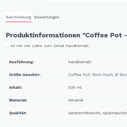
Cat 
Cleve
Beschreibung
Bewertungen
Dack
Produktinformationen "Coffee Pot 
In th
Katz
... ist mit viel Liebe zum Detail handbemalt.
Hygg
Katz
Ausführung:
handbemalt
Sunn
Größe Geschirr:
Coffee Pot: 15cm hoch, Ø 10
Bella
Inhalt:
530 ml
Städ
Summ
Material:
Keramik
Ocea
Qualität:
lebensmittelecht
, spülmaschin
Winterwelt