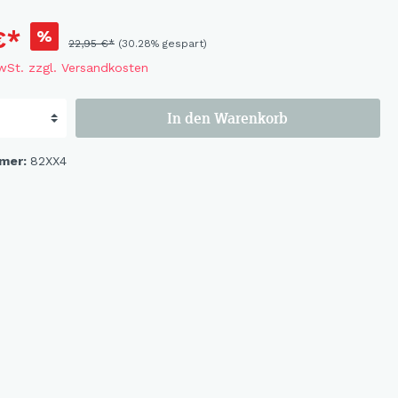
Flowers
Bastelbögen
€*
%
22,95 €*
(30.28% gespart)
Fruits
Magnete
MwSt. zzgl. Versandkosten
Wildlife
Cat & Dog
In den Warenkorb
Ocean
mer:
82XX4
Flowerbird
Kids-Girls
Kids-Boys