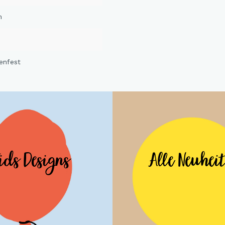
m
enfest
ids Designs
Alle Neuhei