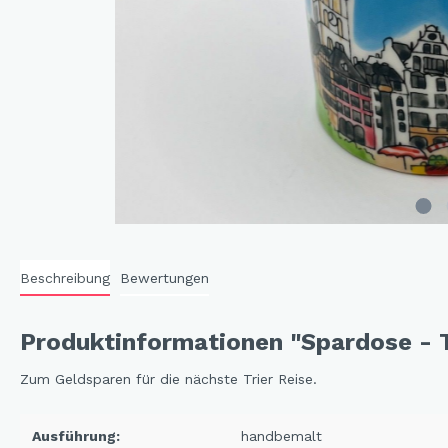
Cat 
Cleve
Dack
In th
Katz
Hygg
Katz
Sunn
Beschreibung
Bewertungen
Bella
Städ
Produktinformationen "Spardose - T
Summ
Ocea
Zum Geldsparen für die nächste Trier Reise.
Ausführung:
handbemalt
Winterwelt