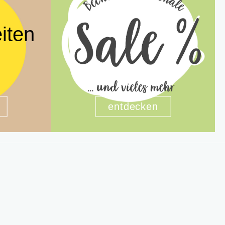
iten
entdecken