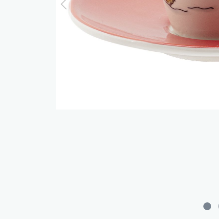
Cat a
Cleve
Dacke
In th
Katz
Hygge
Katze
Sunny
Bella
Städ
Summ
Ocea
Winterwelt