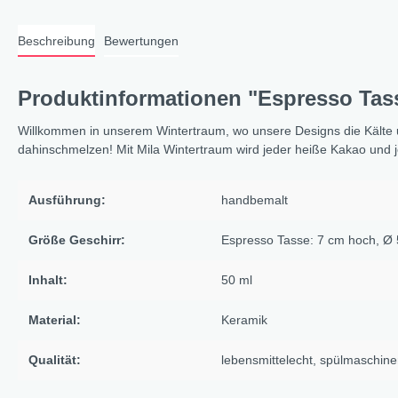
X-Mas Cats
Beschreibung
Bewertungen
Himmlische Gondel &
Elchausflug & Sternenengel
Produktinformationen "Espresso Tas
Gipfelstürmer
Coming Home
Willkommen in unserem Wintertraum, wo unsere Designs die Kälte 
dahinschmelzen! Mit Mila Wintertraum wird jeder heiße Kakao und 
Rotwild
Winter Traum
Ausführung:
handbemalt
Krippenwelt
Happy Winter
Größe Geschirr:
Espresso Tasse: 7 cm hoch, Ø
Winter Sports
Inhalt:
50 ml
Elch - Gustav
Material:
Keramik
Weihnachts-Papeterie
Engel
Qualität:
lebensmittelecht
, spülmaschine
Elch - Familie