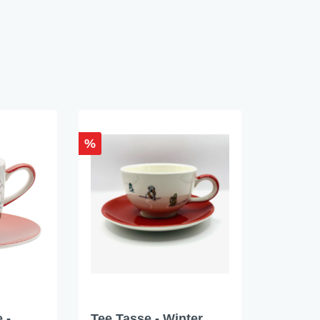
%
 -
Tee Tasse - Winter