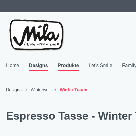
Home
Designs
Produkte
Let's Smile
Famil
Zur Kategorie Designs
Zur Kategorie Produkte
Designs
Winterwelt
Winter Traum
Highlights
SALE & Restposten
Family 
Geschir
Espresso Tasse - Winter
Neuheiten
Keramik
"NEU"
Bech
Hochzeitsgeschenke
Melamin
"NEU"
Teller
Resopal
"NEU"
Coffe