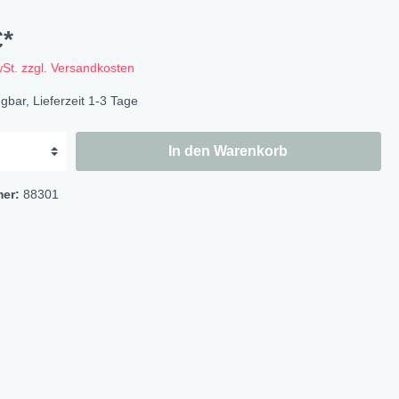
Flowers
Bastelbögen
€*
Fruits
Magnete
wSt. zzgl. Versandkosten
Wildlife
gbar, Lieferzeit 1-3 Tage
Cat & Dog
Ocean
In den Warenkorb
Flowerbird
Kids-Girls
mer:
88301
Kids-Boys