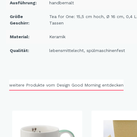
Ausführung:
handbemalt
X-Mas Cats
Himmlische Gondel &
Größe
Tea for One: 15,5 cm hoch, Ø 16 cm, 0,4 L
Geschirr:
Tassen
Elchausflug & Sternenengel
Gipfelstürmer
Material:
Keramik
Coming Home
Qualität:
lebensmittelecht
, spülmaschinenfest
Rotwild
Winter Traum
Krippenwelt
Happy Winter
weitere Produkte vom Design Good Morning entdecken
Winter Sports
Elch - Gustav
Weihnachts-Papeterie
Engel
Elch - Familie