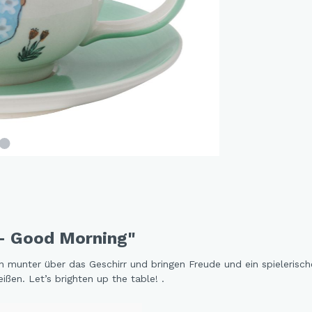
and Dog Love
r Fox
elfreunde
e Jungle
e - Oommh
e Feeling
e - Nachtkatzen
y Sunflowers
 Fragola
tethemen
 - Good Morning"
er Beauty
n Love
en munter über das Geschirr und bringen Freude und ein spieleris
ßen. Let’s brighten up the table! .