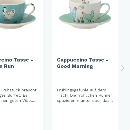
cino Tasse -
Cappuccino Tasse -
n Run
Good Morning
s Frühstück braucht
Frühlingsgefühle auf dem
ges Buffet. Es
Tisch! Die fröhlichen Hühner
inen guten Vibe.
spazieren munter über das
Run macht gute
Geschirr und bringen Freude
s trendige Türkis
und ein spielerisches
gie und die
Augenzwinkern in jede
en Muster geben
Mahlzeit. Perfekt, um
 moderne und
gemeinsam zu lachen und in