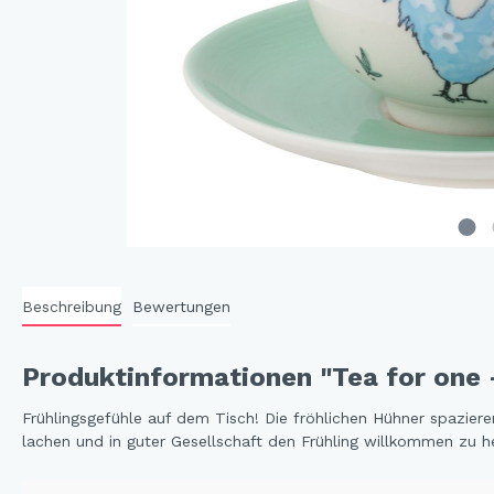
Cat 
Cleve
Dack
In th
Katz
Hygg
Katz
Sunn
Beschreibung
Bewertungen
Bella
Städ
Produktinformationen "Tea for one
Summ
Ocea
Frühlingsgefühle auf dem Tisch! Die fröhlichen Hühner spazier
lachen und in guter Gesellschaft den Frühling willkommen zu hei
Winterwelt