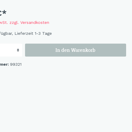
Flowers
Bastelbögen
€*
Fruits
Magnete
MwSt. zzgl. Versandkosten
Wildlife
ügbar, Lieferzeit 1-3 Tage
Cat & Dog
Ocean
In den Warenkorb
Flowerbird
Kids-Girls
mer:
99321
Kids-Boys