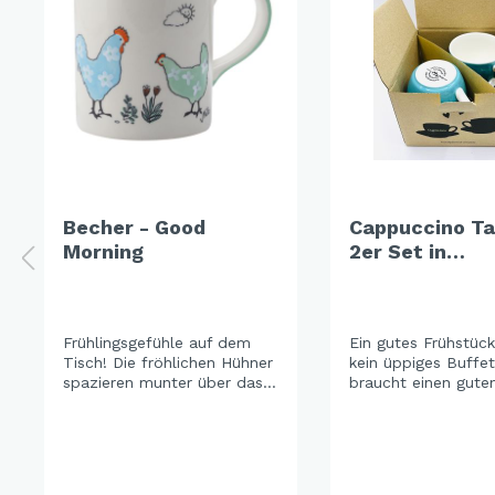
Becher - Good
Cappuccino Ta
Morning
2er Set in
Geschenkbox 
Chicken Run
Frühlingsgefühle auf dem
Ein gutes Frühstüc
Tisch! Die fröhlichen Hühner
kein üppiges Buffet
spazieren munter über das
braucht einen guten
Geschirr und bringen Freude
Chicken Run macht
und ein spielerisches
Laune, das trendige
Augenzwinkern in jede
gibt Energie und di
Mahlzeit. Perfekt, um
grafischen Muster 
gemeinsam zu lachen und in
ihm eine moderne 