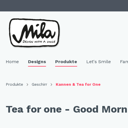
Home
Designs
Produkte
Let's Smile
Fam
Zur Kategorie Designs
Zur Kategorie Produkte
Produkte
Geschirr
Kannen & Tea for One
Highlights
SALE & Restposten
Family 
Geschir
Tea for one - Good Morn
Neuheiten
Keramik
"NEU"
Bech
Hochzeitsgeschenke
Melamin
"NEU
Telle
Resopal
"NEU
Coffe