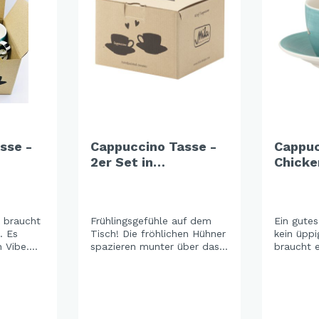
sse -
Cappuccino Tasse -
Cappuc
2er Set in
Chicke
-
Geschenkbox - Good
Morning
k braucht
Frühlingsgefühle auf dem
Ein gute
. Es
Tisch! Die fröhlichen Hühner
kein üppi
 Vibe.
spazieren munter über das
braucht e
 gute
Geschirr und bringen Freude
Chicken 
 Türkis
und ein spielerisches
Laune, da
e
Augenzwinkern in jede
gibt Ener
geben
Mahlzeit. Perfekt, um
grafisch
und
gemeinsam zu lachen und in
ihm eine