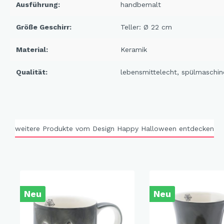
Ausführung:
handbemalt
X-Mas Cats
Himmlische Gondel &
Größe Geschirr:
Teller: Ø 22 cm
Elchausflug & Sternenengel
Material:
Keramik
Gipfelstürmer
Coming Home
Qualität:
lebensmittelecht
, spülmaschin
Rotwild
Winter Traum
Krippenwelt
weitere Produkte vom Design Happy Halloween entdecken
Happy Winter
Winter Sports
Elch - Gustav
Weihnachts-Papeterie
Neu
Neu
Engel
Elch - Familie