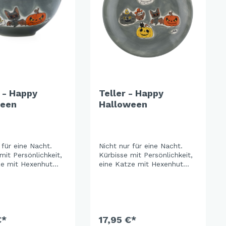
 - Happy
Teller - Happy
ween
Halloween
 für eine Nacht.
Nicht nur für eine Nacht.
mit Persönlichkeit,
Kürbisse mit Persönlichkeit,
ze mit Hexenhut
eine Katze mit Hexenhut
 Fledermaus, die es
und eine Fledermaus, die es
enbrille entspannt
mit Sonnenbrille entspannt
ässt – alles auf
angehen lässt – alles auf
raublau,
sattem Graublau,
lt mit viel Liebe
handgemalt mit viel Liebe
l. Gruselig genug
€*
zum Detail. Gruselig genug
17,95 €*