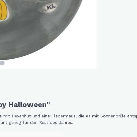
and Dog Love
r Fox
elfreunde
e Jungle
e - Oommh
e Feeling
e - Nachtkatzen
y Sunflowers
 Fragola
tethemen
py Halloween"
er Beauty
n Love
atze mit Hexenhut und eine Fledermaus, die es mit Sonnenbrille en
mant genug für den Rest des Jahres.