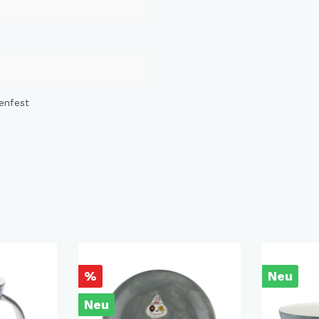
enfest
%
Neu
Neu