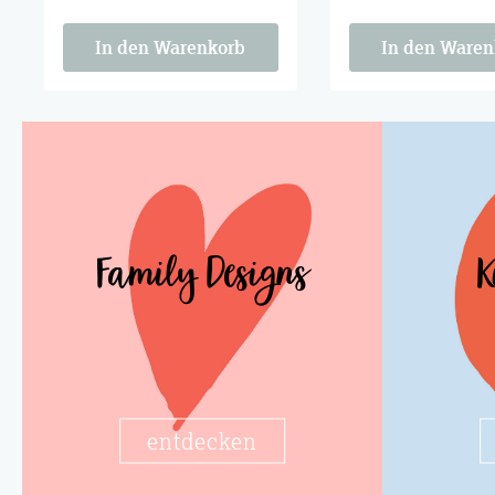
für echte Fans, charmant
für echte Fans, ch
genug für den Rest des
genug für den Rest
Jahres.
Jahres.
In den Warenkorb
In den Waren
Family Designs
K
entdecken