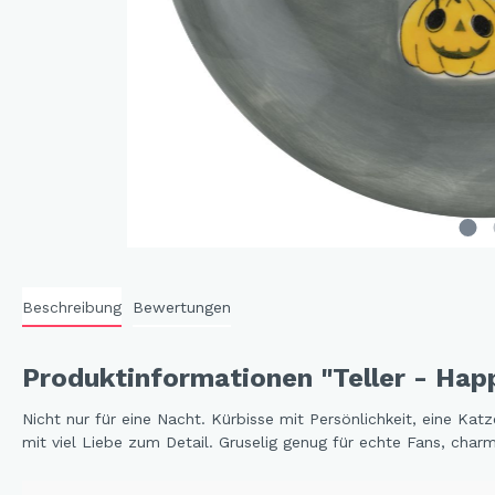
Cat 
Cleve
Dack
In th
Katz
Hygg
Katz
Sunn
Beschreibung
Bewertungen
Bella
Städ
Produktinformationen "Teller - Hap
Summ
Ocea
Nicht nur für eine Nacht. Kürbisse mit Persönlichkeit, eine K
mit viel Liebe zum Detail. Gruselig genug für echte Fans, char
Winterwelt