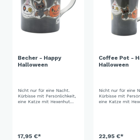
Becher - Happy
Coffee Pot - 
Halloween
Halloween
Nicht nur für eine Nacht.
Nicht nur für eine 
Kürbisse mit Persönlichkeit,
Kürbisse mit Persön
eine Katze mit Hexenhut
eine Katze mit Hex
und eine Fledermaus, die es
und eine Fledermau
mit Sonnenbrille entspannt
mit Sonnenbrille e
angehen lässt – alles auf
angehen lässt – all
sattem Graublau,
sattem Graublau,
handgemalt mit viel Liebe
handgemalt mit vie
zum Detail. Gruselig genug
17,95 €*
zum Detail. Gruseli
22,95 €*