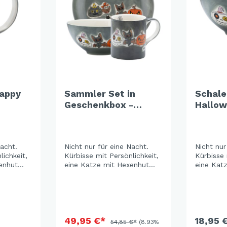
Happy
Sammler Set in
Schale
Geschenkbox -
Hallo
Happy Halloween
Nacht.
Nicht nur für eine Nacht.
Nicht nur
lichkeit,
Kürbisse mit Persönlichkeit,
Kürbisse 
enhut
eine Katze mit Hexenhut
eine Kat
s, die es
und eine Fledermaus, die es
und eine
ntspannt
mit Sonnenbrille entspannt
mit Sonn
es auf
angehen lässt – alles auf
angehen l
sattem Graublau,
sattem G
l Liebe
handgemalt mit viel Liebe
handgema
g genug
zum Detail. Gruselig genug
49,95 €*
zum Detai
18,95 
54,85 €*
(8.93%