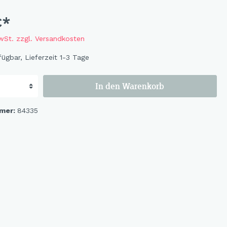
Flowers
Bastelbögen
€*
Fruits
Magnete
MwSt. zzgl. Versandkosten
Wildlife
ügbar, Lieferzeit 1-3 Tage
Cat & Dog
Ocean
In den Warenkorb
Flowerbird
Kids-Girls
mer:
84335
Kids-Boys