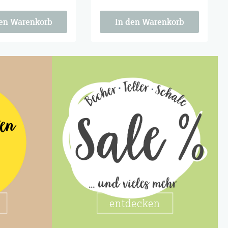
e Fans, charmant
für echte Fans, charmant
r den Rest des
genug für den Rest des
Jahres.
den Warenkorb
In den Warenkorb
ten
entdecken