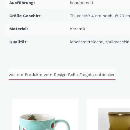
Ausführung:
handbemalt
X-Mas Cats
Himmlische Gondel &
Größe Geschirr:
Teller tief: 4 cm hoch, Ø 23 c
Elchausflug & Sternenengel
Material:
Keramik
Gipfelstürmer
Coming Home
Qualität:
lebensmittelecht
, spülmaschin
Rotwild
Winter Traum
Krippenwelt
weitere Produkte vom Design Bella Fragola entdecken
Happy Winter
Winter Sports
Elch - Gustav
Weihnachts-Papeterie
Engel
Elch - Familie