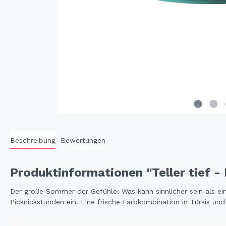
Cat 
Cleve
Dack
In th
Katz
Hygg
Katz
Sunn
Beschreibung
Bewertungen
Bell
Städ
Produktinformationen "Teller tief - 
Summ
Ocea
Der große Sommer der Gefühle: Was kann sinnlicher sein als ein
Picknickstunden ein. Eine frische Farbkombination in Türkis u
Winterwelt