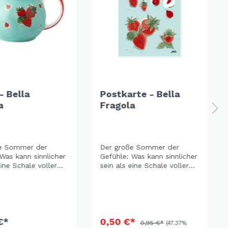
- Bella
Postkarte - Bella
a
Fragola
e Sommer der
Der große Sommer der
Was kann sinnlicher
Gefühle: Was kann sinnlicher
eine Schale voller
sein als eine Schale voller
pflückter
frisch gepflückter
n? Die Süße der
Erdbeeren? Die Süße der
dt auf gesellige
Frucht lädt auf gesellige
rtys oder vergnügte
Gartenpartys oder vergnügte
tunden ein. Eine
Picknickstunden ein. Eine
arbkombination in
€*
frische Farbkombination in
0,50 €*
0,95 €*
(47.37%