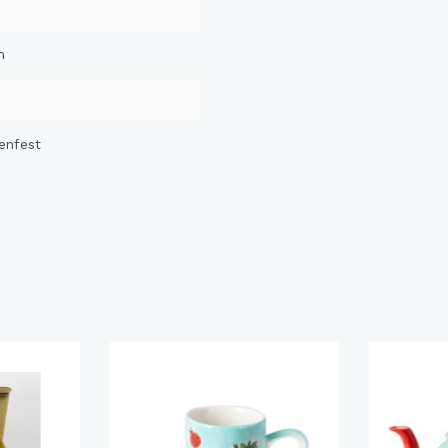
m
enfest