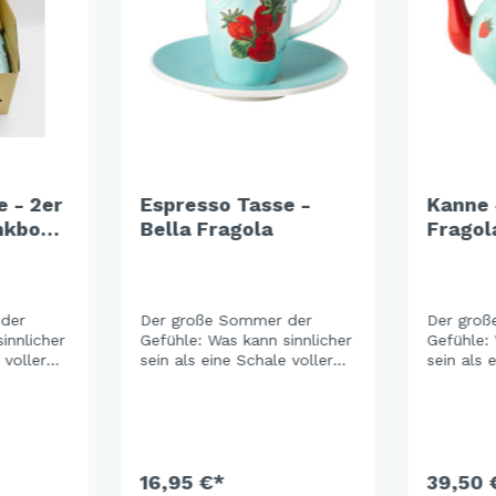
e - 2er
Espresso Tasse -
Kanne 
nkbox -
Bella Fragola
Fragol
der
Der große Sommer der
Der groß
innlicher
Gefühle: Was kann sinnlicher
Gefühle: 
 voller
sein als eine Schale voller
sein als 
frisch gepflückter
frisch ge
ße der
Erdbeeren? Die Süße der
Erdbeere
llige
Frucht lädt auf gesellige
Frucht lä
vergnügte
Gartenpartys oder vergnügte
Gartenpa
. Eine
Picknickstunden ein. Eine
Picknicks
tion in
frische Farbkombination in
16,95 €*
frische F
39,50 