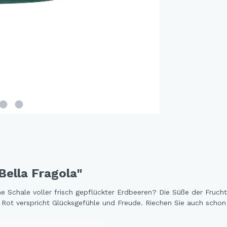
and Dog Love
r Fox
elfreunde
e Jungle
e - Oommh
e Feeling
e - Nachtkatzen
y Sunflowers
a Fragola
tethemen
Bella Fragola"
er Beauty
n Love
e Schale voller frisch gepflückter Erdbeeren? Die Süße der Frucht
nd Rot verspricht Glücksgefühle und Freude. Riechen Sie auch scho