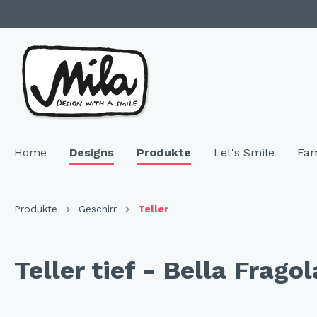
Home
Designs
Produkte
Let's Smile
Fam
Zur Kategorie Designs
Zur Kategorie Produkte
Produkte
Geschirr
Teller
Highlights
SALE & Restposten
Family 
Geschir
Teller tief - Bella Fragol
Neuheiten
Keramik
"NEU"
Bech
Hochzeitsgeschenke
Melamin
"NEU
Telle
Resopal
"NEU
Coffe