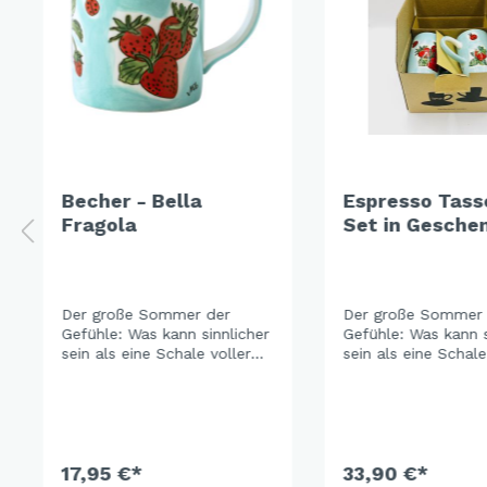
Becher - Bella
Espresso Tass
Fragola
Set in Gesche
Bella Fragola
Der große Sommer der
Der große Sommer 
Gefühle: Was kann sinnlicher
Gefühle: Was kann s
sein als eine Schale voller
sein als eine Schale
frisch gepflückter
frisch gepflückter
Erdbeeren? Die Süße der
Erdbeeren? Die Sü
Frucht lädt auf gesellige
Frucht lädt auf gese
Gartenpartys oder vergnügte
Gartenpartys oder 
Picknickstunden ein. Eine
Picknickstunden ein
frische Farbkombination in
17,95 €*
frische Farbkombina
33,90 €*