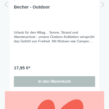
Becher - Outdoor
Urlaub für den Alltag... Sonne, Strand und
Abenteuerlust - unsere Outdoor-Kollektion versprüht
das Gefühl von Freiheit. Mit Motiven wie Camper,
Flip-Flops und Palmen bringt das Design
sommerliche Leichtigkeit und passt perfekt zu
geselligen Momenten im Garten, auf der Terrasse
oder unterwegs. Take a break & enjoy!
17,95 €*
In den Warenkorb