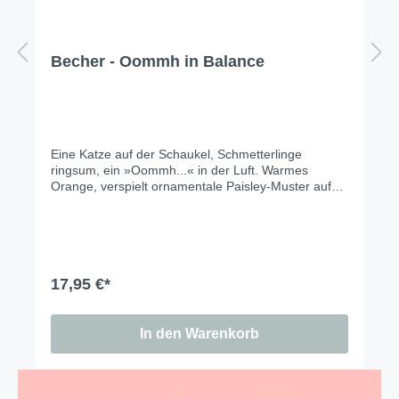
Becher - Oommh in Balance
Eine Katze auf der Schaukel, Schmetterlinge
ringsum, ein »Oommh...« in der Luft. Warmes
Orange, verspielt ornamentale Paisley-Muster auf
der einen Seite, pure Leichtigkeit auf der anderen.
Weil manchmal eine Schaukel und ein Schmetterling
reichen.
17,95 €*
In den Warenkorb