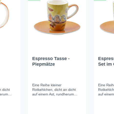
Espresso Tasse -
Espres
Piepmätze
Set im
Piepmä
Eine Reihe kleiner
Eine Reih
n dicht
Rotkehlchen, dicht an dicht
Rotkehlch
herum
auf einem Ast, rundherum
auf einem
warme
bunte Blätter. Das warme
bunte Blä
amik
Sonnengelb der Keramik
Sonnenge
te schöne
leuchtet wie der letzte schöne
leuchtet 
rsten
Herbsttag vor dem ersten
Herbsttag