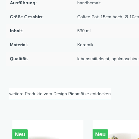
Ausführung:
handbemalt
X-Mas Cats
Himmlische Gondel &
Größe Geschirr:
Coffee Pot: 15cm hoch, Ø 10c
Elchausflug & Sternenengel
Inhalt:
530 ml
Gipfelstürmer
Coming Home
Material:
Keramik
Rotwild
Qualität:
lebensmittelecht
, spülmaschine
Winter Traum
Krippenwelt
Happy Winter
Winter Sports
weitere Produkte vom Design Piepmätze entdecken
Elch - Gustav
Weihnachts-Papeterie
Engel
Elch - Familie
Neu
Neu