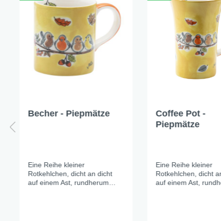
Becher - Piepmätze
Coffee Pot -
Piepmätze
Eine Reihe kleiner
Eine Reihe kleiner
Rotkehlchen, dicht an dicht
Rotkehlchen, dicht a
auf einem Ast, rundherum
auf einem Ast, rund
bunte Blätter. Das warme
bunte Blätter. Das 
Sonnengelb der Keramik
Sonnengelb der Ker
leuchtet wie der letzte schöne
leuchtet wie der letz
Herbsttag vor dem ersten
Herbsttag vor dem e