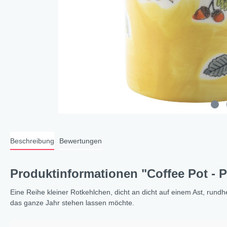
Cat a
Cleve
Dacke
In th
Katz
Hygge
Katze
Sunny
Beschreibung
Bewertungen
Bella
Städ
Produktinformationen "Coffee Pot - 
Summ
Ocea
Eine Reihe kleiner Rotkehlchen, dicht an dicht auf einem Ast, run
das ganze Jahr stehen lassen möchte.
Winterwelt