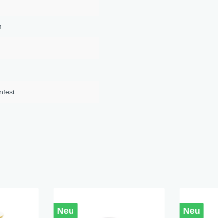
m
nfest
Neu
Neu