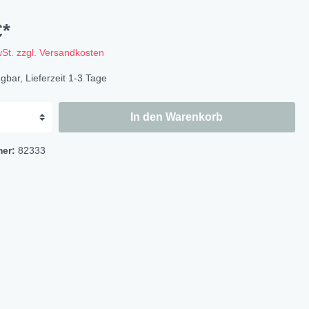
Flowers
Bastelbögen
€*
Fruits
Magnete
wSt. zzgl. Versandkosten
Wildlife
gbar, Lieferzeit 1-3 Tage
Cat & Dog
Ocean
In den Warenkorb
Flowerbird
Kids-Girls
mer:
82333
Kids-Boys