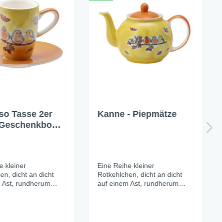
so Tasse 2er
Kanne - Piepmätze
 Geschenkbox -
tze
e kleiner
Eine Reihe kleiner
en, dicht an dicht
Rotkehlchen, dicht an dicht
 Ast, rundherum
auf einem Ast, rundherum
tter. Das warme
bunte Blätter. Das warme
lb der Keramik
Sonnengelb der Keramik
wie der letzte schöne
leuchtet wie der letzte schöne
 vor dem ersten
Herbsttag vor dem ersten