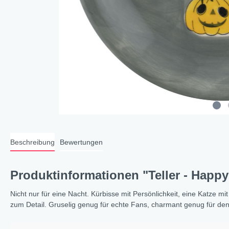
Cat a
Cleve
Dacke
In th
Katz
Hygge
Katze
Sunny
Beschreibung
Bewertungen
Bella
Städ
Produktinformationen "Teller - Happ
Summ
Ocea
Nicht nur für eine Nacht. Kürbisse mit Persönlichkeit, eine Katze 
zum Detail. Gruselig genug für echte Fans, charmant genug für de
Winterwelt