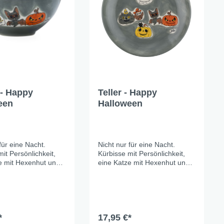
 - Happy
Teller - Happy
een
Halloween
für eine Nacht.
Nicht nur für eine Nacht.
it Persönlichkeit,
Kürbisse mit Persönlichkeit,
e mit Hexenhut und
eine Katze mit Hexenhut und
ermaus, die es mit
eine Fledermaus, die es mit
lle entspannt
Sonnenbrille entspannt
ässt – alles auf
angehen lässt – alles auf
raublau, handgemalt
sattem Graublau, handgemalt
iebe zum Detail.
mit viel Liebe zum Detail.
genug für echte
*
Gruselig genug für echte
17,95 €*