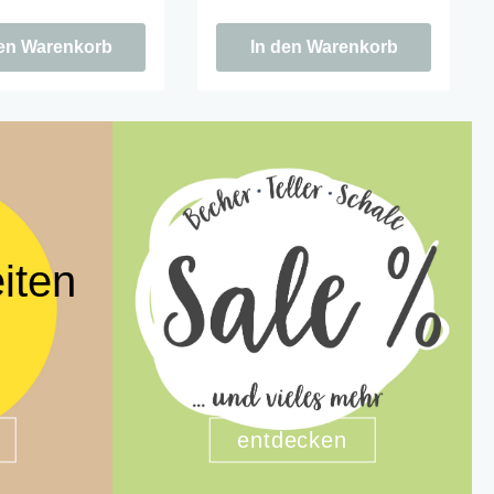
rmant genug für den
Fans, charmant genug für den
Jahres.
Rest des Jahres.
den Warenkorb
In den Warenkorb
iten
entdecken