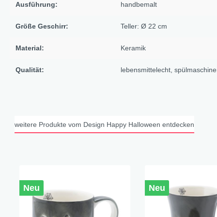
Ausführung:
handbemalt
X-Mas Cats
Himmlische Gondel &
Größe Geschirr:
Teller: Ø 22 cm
Elchausflug & Sternenengel
Material:
Keramik
Gipfelstürmer
Coming Home
Qualität:
lebensmittelecht
, spülmaschine
Rotwild
Winter Traum
Krippenwelt
weitere Produkte vom Design Happy Halloween entdecken
Happy Winter
Winter Sports
Elch - Gustav
Weihnachts-Papeterie
Neu
Neu
Engel
Elch - Familie