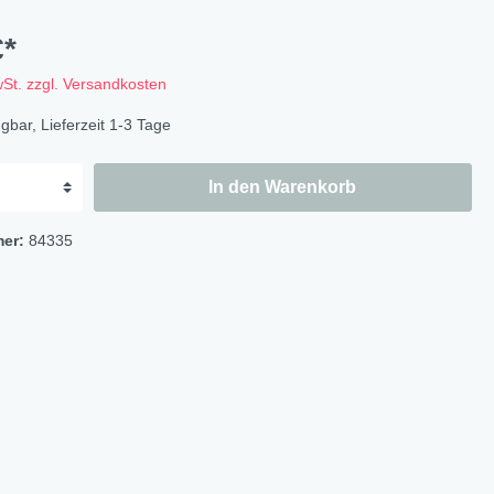
Flowers
Bastelbögen
€*
Fruits
Magnete
wSt. zzgl. Versandkosten
Wildlife
gbar, Lieferzeit 1-3 Tage
Cat & Dog
Ocean
In den Warenkorb
Flowerbird
Kids-Girls
mer:
84335
Kids-Boys