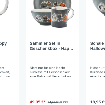
appy
Sammler Set in
Schale
Geschenkbox - Happy
Hallow
Halloween
cht.
Nicht nur für eine Nacht.
Nicht nur 
chkeit,
Kürbisse mit Persönlichkeit,
Kürbisse m
nhut und
eine Katze mit Hexenhut und
eine Katz
 es mit
eine Fledermaus, die es mit
eine Fled
nnt
Sonnenbrille entspannt
Sonnenbri
s auf
angehen lässt – alles auf
angehen l
andgemalt
sattem Graublau, handgemalt
sattem G
tail.
mit viel Liebe zum Detail.
mit viel L
chte
Gruselig genug für echte
49,95 €*
Gruselig 
18,95 €
54,85 €*
(8.93%