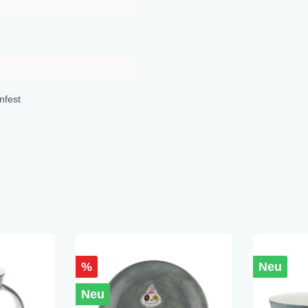
nfest
%
Neu
Neu