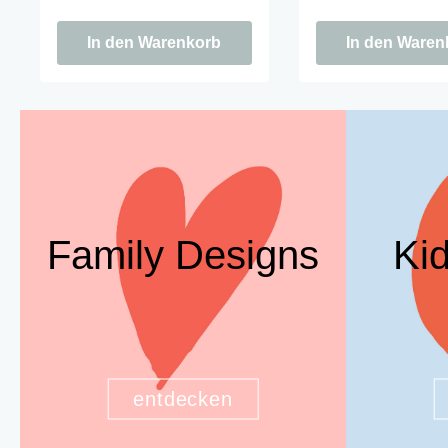
Fans, charmant genug für den
Fans, charmant genu
Rest des Jahres.
Rest des Jahres.
In den Warenkorb
In den Waren
Family Designs
Ki
entdecken