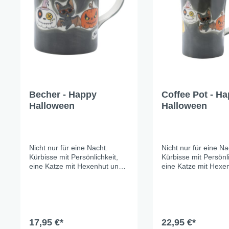
Becher - Happy
Coffee Pot - H
Halloween
Halloween
Nicht nur für eine Nacht.
Nicht nur für eine Na
Kürbisse mit Persönlichkeit,
Kürbisse mit Persönli
eine Katze mit Hexenhut und
eine Katze mit Hexe
eine Fledermaus, die es mit
eine Fledermaus, die
Sonnenbrille entspannt
Sonnenbrille entspa
angehen lässt – alles auf
angehen lässt – alle
sattem Graublau, handgemalt
sattem Graublau, h
mit viel Liebe zum Detail.
mit viel Liebe zum De
Gruselig genug für echte
17,95 €*
Gruselig genug für e
22,95 €*