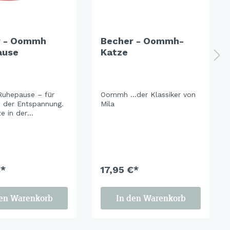
r - Oommh
Becher - Oommh-
ause
Katze
uhepause – für
Oommh …der Klassiker von
der Entspannung.
Mila
e in der
te lädt ein, den
nter sich zu lassen.
arben und ein
ndes Design
ln Ruhe und
eit. Perfekt für
€*
17,95 €*
he Pausen und
te Stunden mit
und Freund*innen.
den Warenkorb
In den Warenkorb