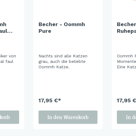
mh
Becher - Oommh
Beche
aul
Pure
Ruhep
ker von
Nachts sind alle Katzen
Oommh R
al faul
grau, auch die beliebte
Momente 
Oommh Katze.
Eine Katz
Hängemat
Alltag hi
Sanfte F
beruhige
vermitte
17,95 €*
Gelassenh
17,95 
gemütlic
entspann
Familie 
korb
In den Warenkorb
In 