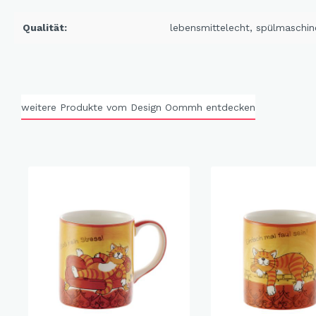
X-Mas Cats
Qualität:
lebensmittelecht
, spülmaschin
Himmlische Gondel &
Elchausflug & Sternenengel
Gipfelstürmer
Coming Home
weitere Produkte vom Design Oommh entdecken
Rotwild
Winter Traum
Krippenwelt
Happy Winter
Winter Sports
Elch - Gustav
Weihnachts-Papeterie
Engel
Elch - Familie