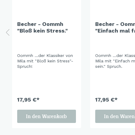
Becher - Oommh
Becher - Oom
"Bloß kein Stress."
"Einfach mal f
sein."
Oommh …der Klassiker von
Oommh …der Klassi
Mila mit "Bloß kein Stress"-
Mila mit "Einfach m
Spruch!
sein." Spruch.
17,95 €*
17,95 €*
In den Warenkorb
In den Waren