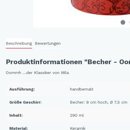
Cat 
Cleve
Dack
In th
Beschreibung
Bewertungen
Katz
Hygg
Produktinformationen "Becher - O
Katz
Sunn
Oommh …der Klassiker von Mila
Bella
Ausführung:
handbemalt
Städ
Summ
Größe Geschirr:
Becher: 9 cm hoch, Ø 7,5 cm
Ocea
Inhalt:
290 ml
Winterwelt
Material:
Keramik