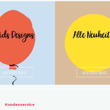
ids Designs
Alle Neuhei
entdecken
entdecken
Kundenservice