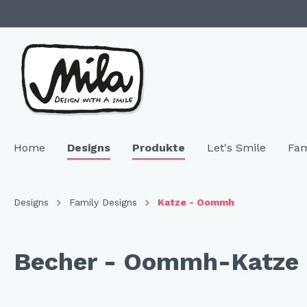
Home
Designs
Produkte
Let's Smile
Fam
Zur Kategorie Designs
Zur Kategorie Produkte
Designs
Family Designs
Katze - Oommh
Highlights
SALE & Restposten
Family 
Geschir
Becher - Oommh-Katze
Neuheiten
Keramik
"NEU"
Bech
Hochzeitsgeschenke
Melamin
"NEU
Telle
Resopal
"NEU
Coffe