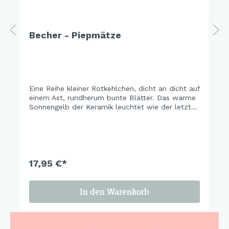
Becher - Piepmätze
Eine Reihe kleiner Rotkehlchen, dicht an dicht auf
einem Ast, rundherum bunte Blätter. Das warme
Sonnengelb der Keramik leuchtet wie der letzte
schöne Herbsttag vor dem ersten Frost. Ein Set,
das man das ganze Jahr stehen lassen möchte.
17,95 €*
In den Warenkorb