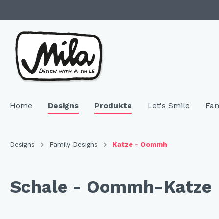
Home
Designs
Produkte
Let's Smile
Fam
Zur Kategorie Designs
Zur Kategorie Produkte
Designs
Family Designs
Katze - Oommh
Highlights
SALE & Restposten
Family 
Geschir
Schale - Oommh-Katze
Neuheiten
Keramik
"NEU"
Bech
Hochzeitsgeschenke
Melamin
"NEU
Telle
Resopal
"NEU
Coffe