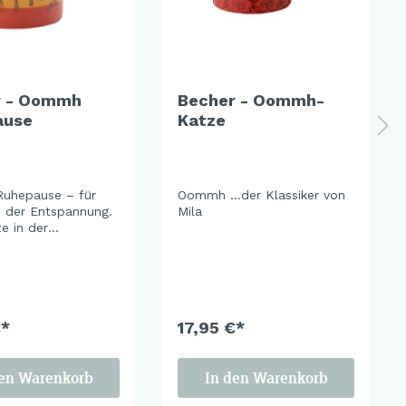
r - Oommh
Becher - Oommh-
ause
Katze
uhepause – für
Oommh …der Klassiker von
der Entspannung.
Mila
e in der
te lädt ein, den
nter sich zu lassen.
arben und ein
ndes Design
ln Ruhe und
eit. Perfekt für
€*
17,95 €*
he Pausen und
te Stunden mit
und Freund*innen.
den Warenkorb
In den Warenkorb