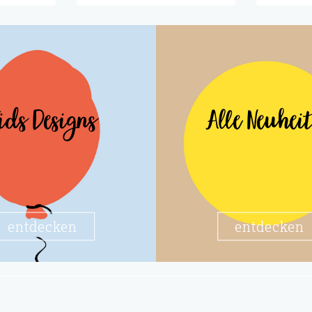
ids Designs
Alle Neuhei
entdecken
entdecken