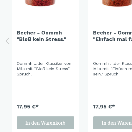
Becher - Oommh
Becher - Oom
"Bloß kein Stress."
"Einfach mal f
sein."
Oommh …der Klassiker von
Oommh …der Klassi
Mila mit "Bloß kein Stress"-
Mila mit "Einfach m
Spruch!
sein." Spruch.
17,95 €*
17,95 €*
In den Warenkorb
In den Waren