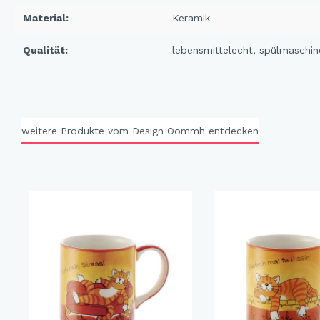
X-Mas Cats
Material:
Keramik
Himmlische Gondel &
Qualität:
lebensmittelecht
, spülmaschin
Elchausflug & Sternenengel
Gipfelstürmer
Coming Home
Rotwild
weitere Produkte vom Design Oommh entdecken
Winter Traum
Krippenwelt
Happy Winter
Winter Sports
Elch - Gustav
Weihnachts-Papeterie
Engel
Elch - Familie