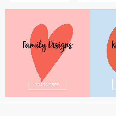
Family Designs
K
entdecken