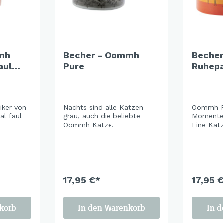
mh
Becher - Oommh
Beche
aul
Pure
Ruhep
ker von
Nachts sind alle Katzen
Oommh R
al faul
grau, auch die beliebte
Momente 
Oommh Katze.
Eine Katz
Hängemat
Alltag hi
Sanfte F
beruhige
vermitte
17,95 €*
Gelassenh
17,95 
gemütlic
entspann
Familie 
korb
In den Warenkorb
In 