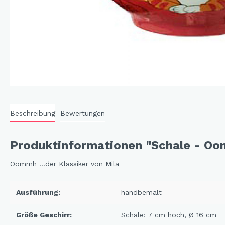
Cat 
Cleve
Dack
In th
Katz
Hygg
Katz
Beschreibung
Bewertungen
Sunn
Bella
Produktinformationen "Schale - O
Städ
Oommh …der Klassiker von Mila
Summ
Ocea
Ausführung:
handbemalt
Größe Geschirr:
Schale: 7 cm hoch, Ø 16 cm
Winterwelt