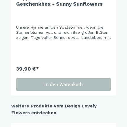
Geschenkbox - Sunny Sunflowers
Unsere Hymne an den Spätsommer, wenn die
Sonnenblumen voll und reich ihre großen Blüten
zeigen. Tage voller Sonne, etwas Landleben, mit
Freunden und Familie Zeit verbringen, … die Zeit
wertschätzen. Bringen Sie die Blumenvielfalt des
Sommers mit der wundervollen Kombination
unserer Blumendesign-Familie Lovely Flowers &
Sunnyflowers auf den Tisch. Eine Blumenfreude
für die Ewigkeit. Eine Ode an die Freude.
39,90 €*
In den Warenkorb
weitere Produkte vom Design Lovely
Flowers entdecken