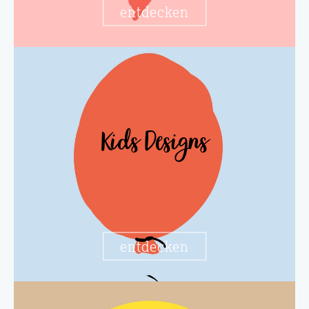
entdecken
Kids Designs
entdecken