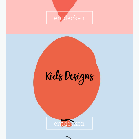
entdecken
Kids Designs
entdecken