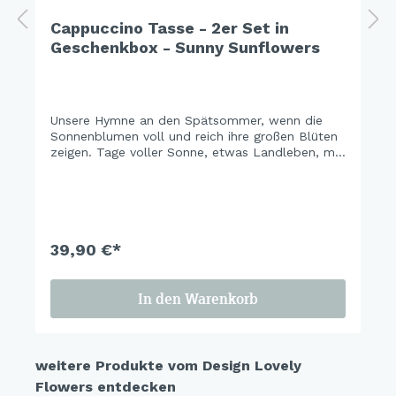
Cappuccino Tasse - 2er Set in
Geschenkbox - Sunny Sunflowers
Unsere Hymne an den Spätsommer, wenn die
Sonnenblumen voll und reich ihre großen Blüten
zeigen. Tage voller Sonne, etwas Landleben, mit
Freunden und Familie Zeit verbringen, … die Zeit
wertschätzen. Bringen Sie die Blumenvielfalt des
Sommers mit der wundervollen Kombination
unserer Blumendesign-Familie Lovely Flowers &
Sunnyflowers auf den Tisch. Eine Blumenfreude
für die Ewigkeit. Eine Ode an die Freude.
39,90 €*
In den Warenkorb
weitere Produkte vom Design Lovely
Flowers entdecken