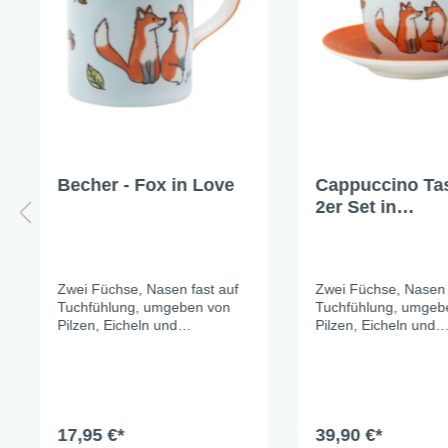
Becher - Fox in Love
Cappuccino Tas
2er Set in
Geschenkbox - 
Love
Zwei Füchse, Nasen fast auf
Zwei Füchse, Nasen 
Tuchfühlung, umgeben von
Tuchfühlung, umgeb
Pilzen, Eicheln und
Pilzen, Eicheln und
Herbstblättern. Das sanfte
Herbstblättern. Das 
Hellblau der Keramik lässt die
Hellblau der Keramik 
warmen Orangetöne richtig
warmen Orangetöne r
leuchten – und macht das
leuchten – und mach
ganze Set zu einem der
ganze Set zu einem 
schönsten Tischmitbewohner
17,95 €*
schönsten Tischmit
39,90 €*