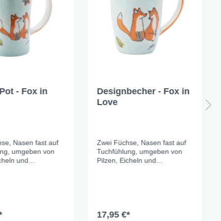
Pot - Fox in
Designbecher - Fox in
Love
se, Nasen fast auf
Zwei Füchse, Nasen fast auf
ung, umgeben von
Tuchfühlung, umgeben von
icheln und
Pilzen, Eicheln und
ttern. Das sanfte
Herbstblättern. Das sanfte
der Keramik lässt die
Hellblau der Keramik lässt die
angetöne richtig
warmen Orangetöne richtig
– und macht das
leuchten – und macht das
 zu einem der
ganze Set zu einem der
n Tischmitbewohner
*
schönsten Tischmitbewohner
17,95 €*