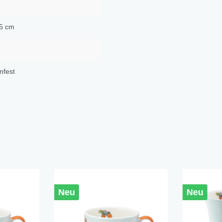
 5 cm
nfest
Neu
Neu