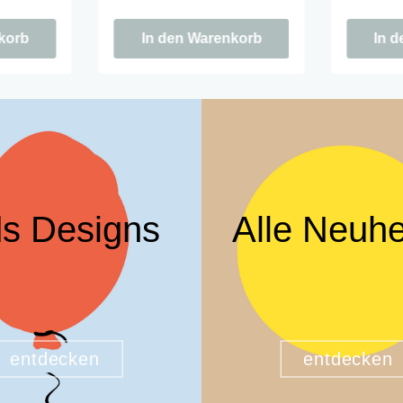
ason is
der Saison. Cozy season is
der Saiso
calling.
calling.
korb
In den Warenkorb
In 
ds Designs
Alle Neuhe
entdecken
entdecken