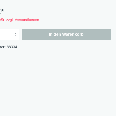
Flowers
Bastelbögen
€*
Fruits
Magnete
wSt. zzgl. Versandkosten
Wildlife
Cat & Dog
In den Warenkorb
Ocean
mer:
88334
Flowerbird
Kids-Girls
Kids-Boys