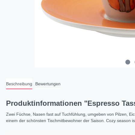
Cat a
Cleve
Dacke
In th
Katz
Hygge
Katze
Sunny
Beschreibung
Bewertungen
Bella
Städ
Produktinformationen "Espresso Tass
Summ
Ocea
Zwei Füchse, Nasen fast auf Tuchfühlung, umgeben von Pilzen, Eich
einem der schönsten Tischmitbewohner der Saison. Cozy season is 
Winterwelt