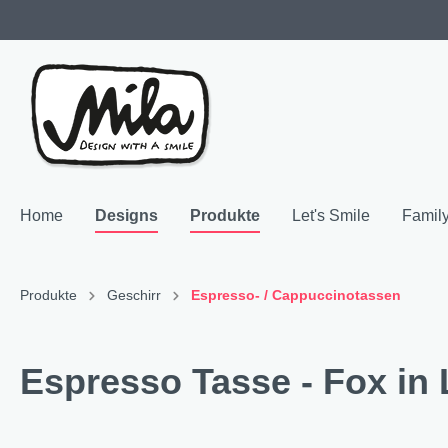
Home
Designs
Produkte
Let's Smile
Famil
Zur Kategorie Designs
Zur Kategorie Produkte
Produkte
Geschirr
Espresso- / Cappuccinotassen
Highlights
SALE & Restposten
Family 
Geschir
Espresso Tasse - Fox in
Neuheiten
Keramik
"NEU
Bech
Hochzeitsgeschenke
Melamin
"NEU"
Teller
Resopal
"NEU"
Coffe