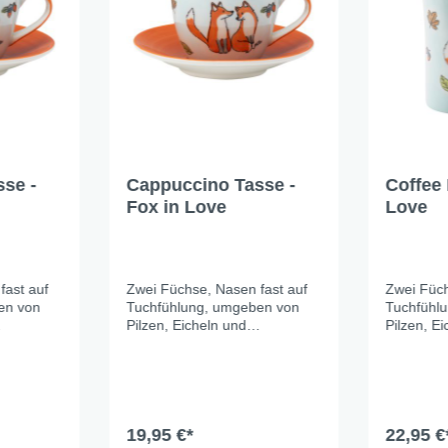
se -
Cappuccino Tasse -
Coffee 
Fox in Love
Love
Fox in
fast auf
Zwei Füchse, Nasen fast auf
Zwei Füch
en von
Tuchfühlung, umgeben von
Tuchfühl
Pilzen, Eicheln und
Pilzen, E
sanfte
Herbstblättern. Das sanfte
Herbstblä
lässt die
Hellblau der Keramik lässt die
Hellblau 
ichtig
warmen Orangetöne richtig
warmen Or
t das
leuchten – und macht das
leuchten 
der
ganze Set zu einem der
ganze Set
bewohner
schönsten Tischmitbewohner
19,95 €*
schönste
22,95 €