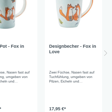
Pot - Fox in
Designbecher - Fox in
Love
se, Nasen fast auf
Zwei Füchse, Nasen fast auf
ung, umgeben von
Tuchfühlung, umgeben von
icheln und
Pilzen, Eicheln und
ttern. Das sanfte
Herbstblättern. Das sanfte
der Keramik lässt die
Hellblau der Keramik lässt die
angetöne richtig
warmen Orangetöne richtig
– und macht das
leuchten – und macht das
 zu einem der
ganze Set zu einem der
n Tischmitbewohner
*
schönsten Tischmitbewohner
17,95 €*