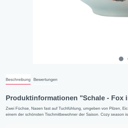
Cat a
Cleve
Dacke
In th
Katz
Hygge
Katze
Sunny
Beschreibung
Bewertungen
Bella
Städ
Produktinformationen "Schale - Fox 
Summ
Ocea
Zwei Füchse, Nasen fast auf Tuchfühlung, umgeben von Pilzen, Eich
einem der schönsten Tischmitbewohner der Saison. Cozy season is 
Winterwelt