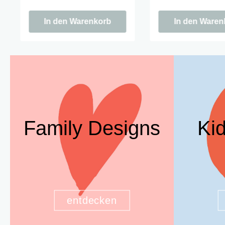
der Saison. Cozy season is
der Saison. Cozy se
calling.
calling.
In den Warenkorb
In den Waren
Family Designs
Ki
entdecken