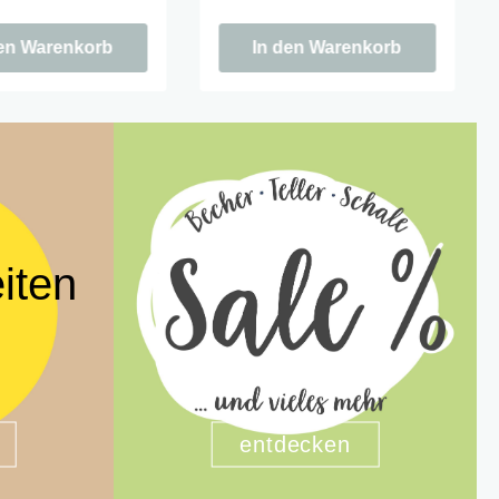
n. Cozy season is
der Saison. Cozy season is
calling.
den Warenkorb
In den Warenkorb
iten
entdecken