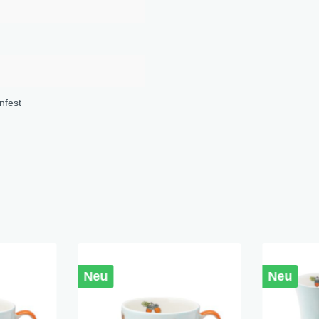
nfest
Neu
Neu