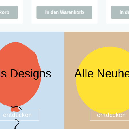
ason is
der Saison. Cozy season is
der Saiso
calling.
calling.
korb
In den Warenkorb
In 
ds Designs
Alle Neuhe
entdecken
entdecken