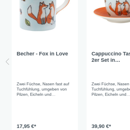
Becher - Fox in Love
Cappuccino Tas
2er Set in
Geschenkbox - 
Love
Zwei Füchse, Nasen fast auf
Zwei Füchse, Nasen 
Tuchfühlung, umgeben von
Tuchfühlung, umgeb
Pilzen, Eicheln und
Pilzen, Eicheln und
Herbstblättern. Das sanfte
Herbstblättern. Das 
Hellblau der Keramik lässt die
Hellblau der Keramik 
warmen Orangetöne richtig
warmen Orangetöne r
leuchten – und macht das
leuchten – und mach
ganze Set zu einem der
ganze Set zu einem 
schönsten Tischmitbewohner
17,95 €*
schönsten Tischmit
39,90 €*