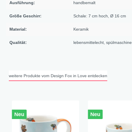
Ausführung:
handbemalt
X-Mas Cats
Himmlische Gondel &
Größe Geschirr:
Schale: 7 cm hoch, Ø 16 cm
Elchausflug & Sternenengel
Material:
Keramik
Gipfelstürmer
Coming Home
Qualität:
lebensmittelecht
, spülmaschine
Rotwild
Winter Traum
Krippenwelt
weitere Produkte vom Design Fox in Love entdecken
Happy Winter
Winter Sports
Elch - Gustav
Weihnachts-Papeterie
Neu
Neu
Engel
Elch - Familie