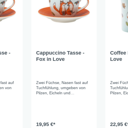
se -
Cappuccino Tasse -
Coffee 
Fox in Love
Love
Fox in
fast auf
Zwei Füchse, Nasen fast auf
Zwei Füch
en von
Tuchfühlung, umgeben von
Tuchfühl
Pilzen, Eicheln und
Pilzen, E
sanfte
Herbstblättern. Das sanfte
Herbstblä
lässt die
Hellblau der Keramik lässt die
Hellblau 
ichtig
warmen Orangetöne richtig
warmen Or
t das
leuchten – und macht das
leuchten 
der
ganze Set zu einem der
ganze Set
bewohner
schönsten Tischmitbewohner
19,95 €*
schönste
22,95 €