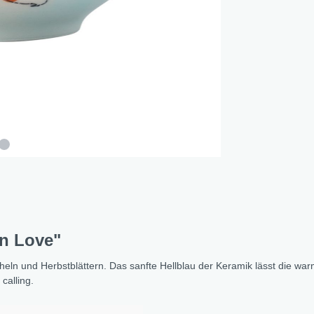
nd Dog Love
r Fox
lfreunde
e Jungle
e - Oommh
 Feeling
 - Nachtkatzen
 Sunflowers
 Fragola
tethemen
in Love"
er Beauty
n Love
eln und Herbstblättern. Das sanfte Hellblau der Keramik lässt die wa
calling.