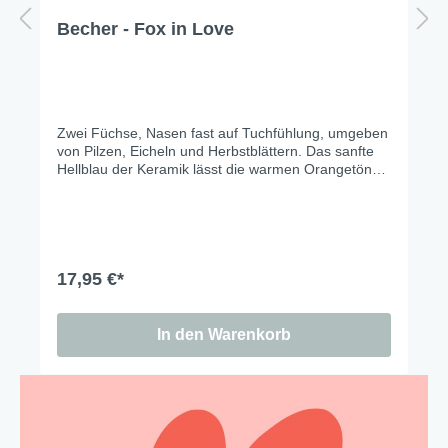
Becher - Fox in Love
Zwei Füchse, Nasen fast auf Tuchfühlung, umgeben
von Pilzen, Eicheln und Herbstblättern. Das sanfte
Hellblau der Keramik lässt die warmen Orangetöne
richtig leuchten – und macht das ganze Set zu
einem der schönsten Tischmitbewohner der Saison.
Cozy season is calling.
17,95 €*
In den Warenkorb