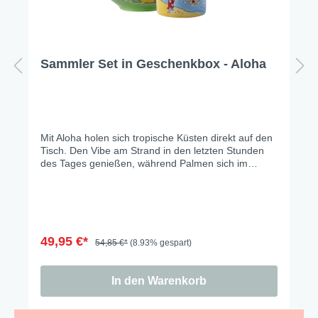
Sammler Set in Geschenkbox - Aloha
Mit Aloha holen sich tropische Küsten direkt auf den
Tisch. Den Vibe am Strand in den letzten Stunden
des Tages genießen, während Palmen sich im
warmen Licht wiegen, Hibiskusblüten die Szenerie
einrahmen und ein Surfer die letzten Wellen des
Tages reitet.… einfach ein kleines Stück Urlaub für
zu Hause. Hier erhältst Du die drei beliebtesten
Artikel - Becher, Teller, Schale - in einem tollen
Vorteilsset.
49,95 €*
54,85 €*
(8.93% gespart)
In den Warenkorb