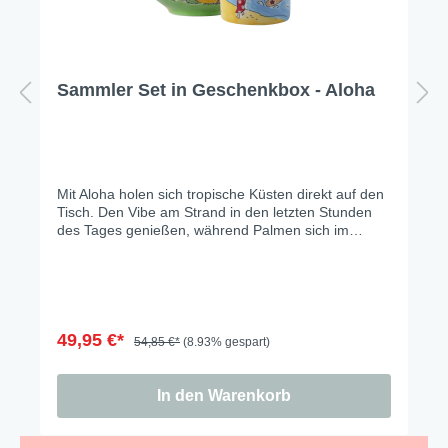
Sammler Set in Geschenkbox - Aloha
Mit Aloha holen sich tropische Küsten direkt auf den
Tisch. Den Vibe am Strand in den letzten Stunden
des Tages genießen, während Palmen sich im
warmen Licht wiegen, Hibiskusblüten die Szenerie
einrahmen und ein Surfer die letzten Wellen des
Tages reitet.… einfach ein kleines Stück Urlaub für
zu Hause. Hier erhältst Du die drei beliebtesten
Artikel - Becher, Teller, Schale - in einem tollen
Vorteilsset.
49,95 €*
54,85 €*
(8.93% gespart)
In den Warenkorb