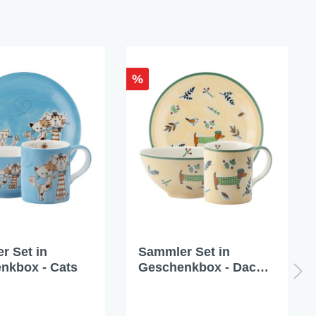
%
r Set in
Sammler Set in
nkbox - Cats
Geschenkbox - Dackel
Delight