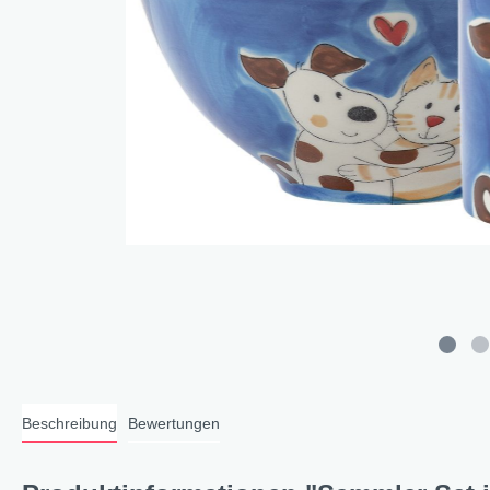
Cat 
Cleve
Dacke
In th
Katz
Hygge
Katze
Sunny
Bella
Städ
Summ
Ocea
Beschreibung
Bewertungen
Winterwelt