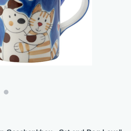
and Dog Love
r Fox
lfreunde
e Jungle
e - Oommh
 Feeling
 - Nachtkatzen
 Sunflowers
 Fragola
tethemen
er Beauty
n Love