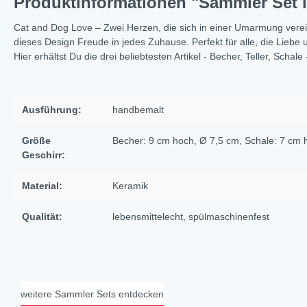
Produktinformationen "Sammler Set 
X-Mas Cats
Cat and Dog Love – Zwei Herzen, die sich in einer Umarmung verein
Himmlische Gondel &
dieses Design Freude in jedes Zuhause. Perfekt für alle, die Liebe 
Elchausflug & Sternenengel
Hier erhältst Du die drei beliebtesten Artikel - Becher, Teller, Schale 
Gipfelstürmer
Coming Home
Ausführung:
handbemalt
Rotwild
Größe
Becher: 9 cm hoch, Ø 7,5 cm
, Schale: 7 cm
Winter Traum
Geschirr:
Krippenwelt
Happy Winter
Material:
Keramik
Winter Sports
Qualität:
lebensmittelecht
, spülmaschinenfest
Elch - Gustav
Weihnachts-Papeterie
Engel
weitere Sammler Sets entdecken
Elch - Familie