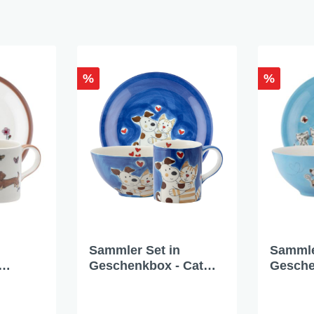
%
%
Sammler Set in
Sammle
Geschenkbox - Cat
Gesche
el
and Dog Love