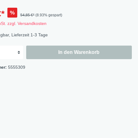
Flowers
Bastelbögen
€*
%
54,85 €*
(8.93% gespart)
Fruits
Magnete
wSt. zzgl. Versandkosten
Wildlife
gbar, Lieferzeit 1-3 Tage
Cat & Dog
Ocean
In den Warenkorb
Flowerbird
Kids-Girls
mer:
5555309
Kids-Boys